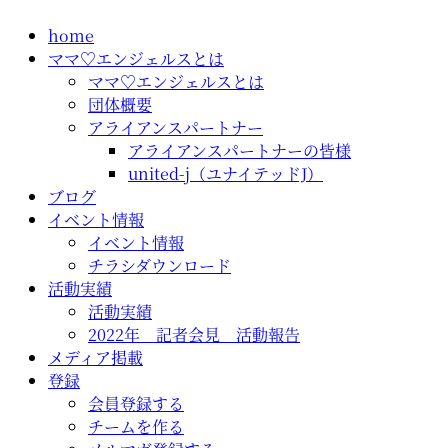
コ
home
ン
ママ♡エンジェルスとは
テ
ママ♡エンジェルスとは
ン
団体概要
ツ
アライアンスパートナー
に
アライアンスパートナーの皆様
ス
united-j（ユナイテッドJ）
キ
ブログ
ッ
イベント情報
プ
イベント情報
チラシダウンロード
活動実績
活動実績
2022年 記者会見 活動報告
メディア掲載
登録
会員登録する
チームを作る