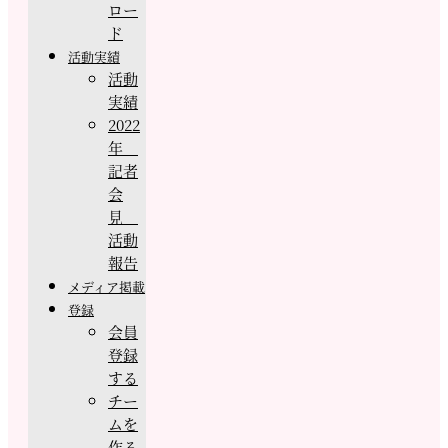
ロー
ド
活動実績
活動
実績
2022
年
記者
会
見
活動
報告
メディア掲載
登録
会員
登録
する
チー
ムを
作る