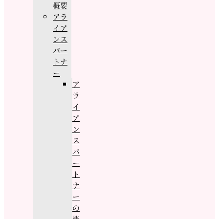
概要
アラ
イア
ンス
パー
トナ
ー
ア
ラ
イ
ア
ン
ス
パ
ー
ト
ナ
ー
の
皆