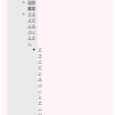
団体
概要
アラ
イア
ンス
パー
トナ
ー
ア
ラ
イ
ア
ン
ス
パ
ー
ト
ナ
ー
の