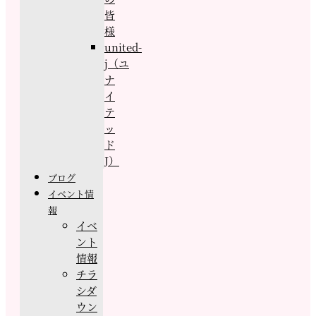
皆
様
united-
j（ユ
ナ
イ
テ
ッ
ド
J）
ブログ
イベント情
報
イベ
ント
情報
チラ
シダ
ウン