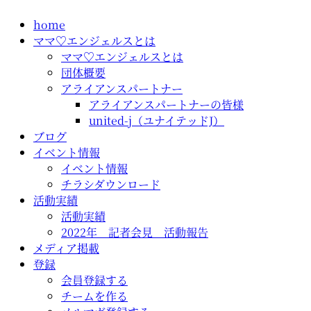
コ
home
ン
ママ♡エンジェルスとは
テ
ママ♡エンジェルスとは
ン
団体概要
ツ
アライアンスパートナー
に
アライアンスパートナーの皆様
ス
united-j（ユナイテッドJ）
キ
ブログ
ッ
イベント情報
プ
イベント情報
チラシダウンロード
活動実績
活動実績
2022年 記者会見 活動報告
メディア掲載
登録
会員登録する
チームを作る