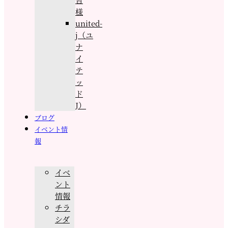
様
united-
j（ユ
ナ
イ
テ
ッ
ド
J）
ブログ
イベント情
報
イベ
ント
情報
チラ
シダ