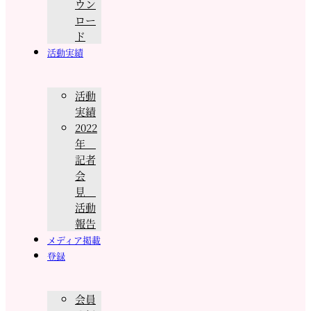
ウン
ロー
ド
活動実績
活動
実績
2022
年
記者
会
見
活動
報告
メディア掲載
登録
会員