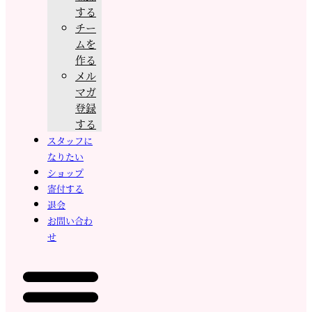
する
チー
ムを
作る
メル
マガ
登録
する
スタッフに
なりたい
ショップ
寄付する
退会
お問い合わ
せ