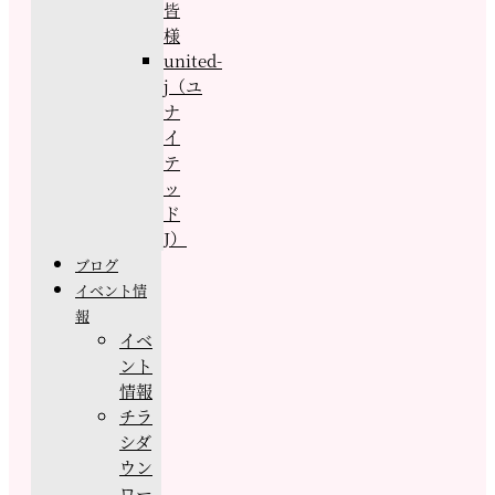
皆
様
united-
j（ユ
ナ
イ
テ
ッ
ド
J）
ブログ
イベント情
報
イベ
ント
情報
チラ
シダ
ウン
ロー