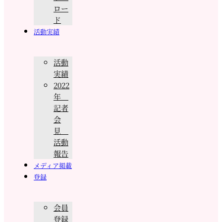
ロー
ド
活動実績
活動
実績
2022
年
記者
会
見
活動
報告
メディア掲載
登録
会員
登録