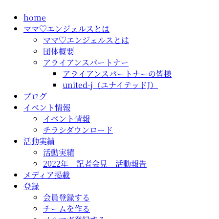
コ
home
ン
ママ♡エンジェルスとは
テ
ママ♡エンジェルスとは
ン
団体概要
ツ
アライアンスパートナー
に
アライアンスパートナーの皆様
ス
united-j（ユナイテッドJ）
キ
ブログ
ッ
イベント情報
プ
イベント情報
チラシダウンロード
活動実績
活動実績
2022年 記者会見 活動報告
メディア掲載
登録
会員登録する
チームを作る