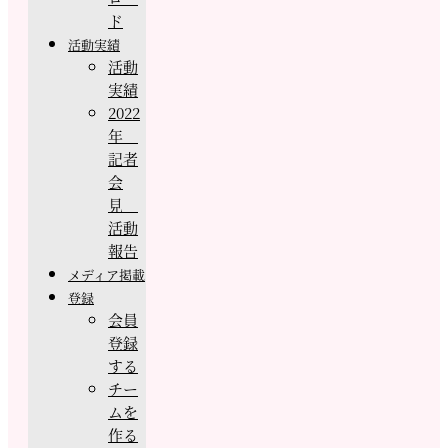
ド
活動実績
活動
実績
2022
年
記者
会
見
活動
報告
メディア掲載
登録
会員
登録
する
チー
ムを
作る