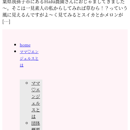
葉県我孫子市にあるHalu農園さんにおじゃましてきました
～。そこは一見素人の私からしてみれば草むら！？っていう
風に見えるんですがよ～く見てみるとスイカとかメロンが
[…]
home
ママ♡エン
ジェルスと
は
ママ
♡エ
ンジ
ェル
スと
は
団体
概要