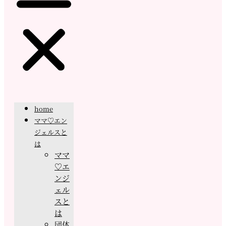
home
ママ♡エン
ジェルスと
は
ママ
♡エ
ンジ
ェル
スと
は
団体