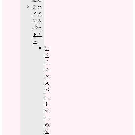
アラ
イア
ンス
パー
トナ
ー
ア
ラ
イ
ア
ン
ス
パ
ー
ト
ナ
ー
の
皆