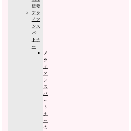
概要
アラ
イア
ンス
パー
トナ
ー
ア
ラ
イ
ア
ン
ス
パ
ー
ト
ナ
ー
の