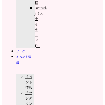
様
united-
j（ユ
ナ
イ
テ
ッ
ド
J）
ブログ
イベント情
報
イベ
ント
情報
チラ
シダ
ウン