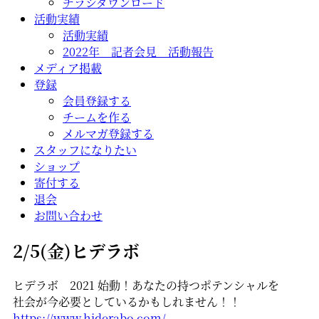
チラシダウンロード
活動実績
活動実績
2022年 記者会見 活動報告
メディア掲載
登録
会員登録する
チームを作る
メルマガ登録する
スタッフになりたい
ショップ
寄付する
退会
お問い合わせ
2/5(金)ヒデラボ
ヒデラボ 2021 始動！あなたの持つポテンシャルを
社会が今必要としているかもしれません！！
https://www.hiderabo.com/