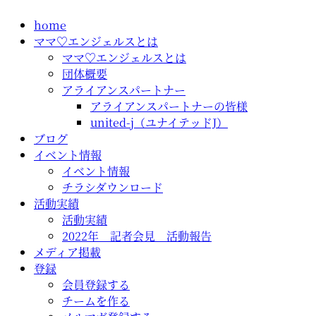
コ
home
ン
ママ♡エンジェルスとは
テ
ママ♡エンジェルスとは
ン
団体概要
ツ
アライアンスパートナー
に
アライアンスパートナーの皆様
ス
united-j（ユナイテッドJ）
キ
ブログ
ッ
イベント情報
プ
イベント情報
チラシダウンロード
活動実績
活動実績
2022年 記者会見 活動報告
メディア掲載
登録
会員登録する
チームを作る