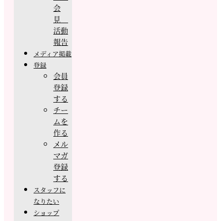
会
見
活動
報告
メディア掲載
登録
会員
登録
する
チー
ムを
作る
メル
マガ
登録
する
スタッフに
なりたい
ショップ