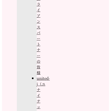
ラ
イ
ア
ン
ス
パ
ー
ト
ナ
ー
の
皆
様
united-
j（ユ
ナ
イ
テ
ッ