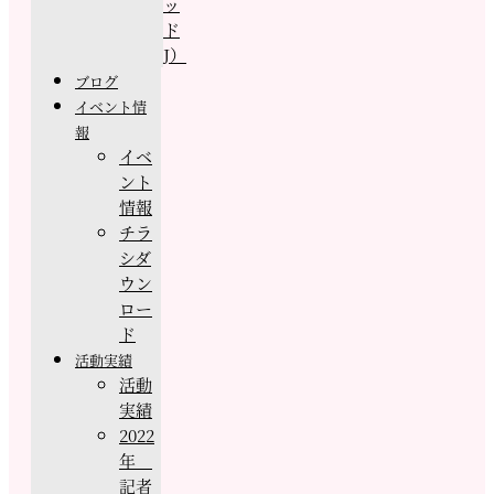
ッ
ド
J）
ブログ
イベント情
報
イベ
ント
情報
チラ
シダ
ウン
ロー
ド
活動実績
活動
実績
2022
年
記者