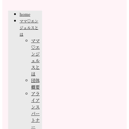
home
ママ♡エン
ジェルスと
は
ママ
♡エ
ンジ
ェル
スと
は
団体
概要
アラ
イア
ンス
パー
トナ
ー