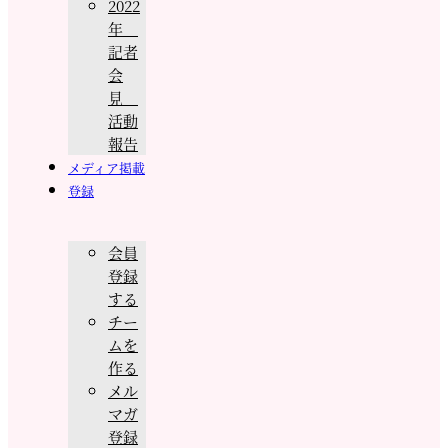
2022
年
記者
会
見
活動
報告
メディア掲載
登録
会員
登録
する
チー
ムを
作る
メル
マガ
登録