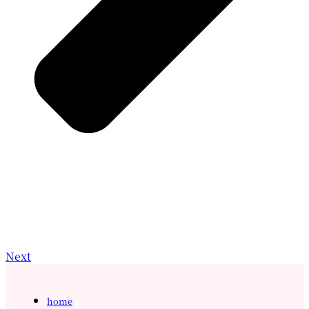
Next
home