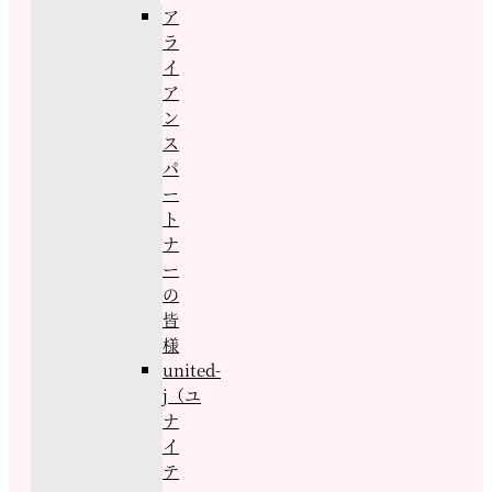
ア
ラ
イ
ア
ン
ス
パ
ー
ト
ナ
ー
の
皆
様
united-
j（ユ
ナ
イ
テ