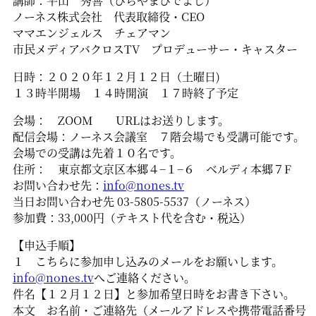
講師：平山 秀善（ひらやまひでよし）
ノーネス株式会社 代表取締役・CEO
ママエンジェルス チェアマン
市民メディアバクロスTV プロデューサー・キャスター
日時：２０２０年１２月１２日（土曜日)
１３時半開場 １４時開演 １７時終了予定
会場： ZOOM URLはお送りします。
配信会場：ノーネス会議室 ７階会場でも受講可能です。
会場での受講は先着１０名です。
住所： 東京都文京区本郷４−１−６ ベルディ本郷７F
お問い合わせ先：
info@nones.tv
当日お問い合わせ先 03-5805-5537（ノーネス）
参加費：33,000円（テキスト代を含む・税込）
【申込手順】
１ こちらに参加申し込みのメールをお願いします。
info@nones.tv
へご連絡ください。
件名【１２月１２日】と参加希望日時をお書き下さい。
本文 お名前・ご連絡先（メールアドレスや携帯電話番号