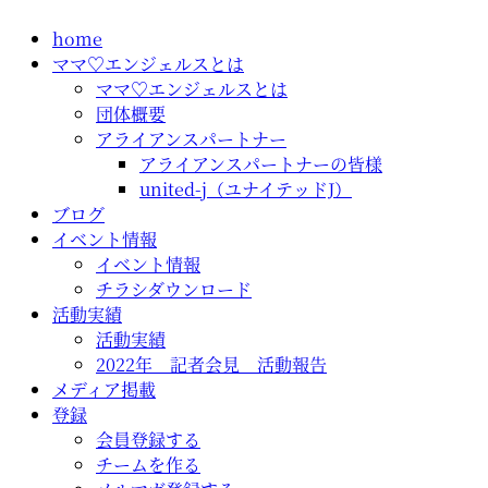
コ
home
ン
ママ♡エンジェルスとは
テ
ママ♡エンジェルスとは
ン
団体概要
ツ
アライアンスパートナー
に
アライアンスパートナーの皆様
ス
united-j（ユナイテッドJ）
キ
ブログ
ッ
イベント情報
プ
イベント情報
チラシダウンロード
活動実績
活動実績
2022年 記者会見 活動報告
メディア掲載
登録
会員登録する
チームを作る