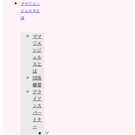
ママ♡エン
ジェルスと
は
ママ
♡エ
ンジ
ェル
スと
は
団体
概要
アラ
イア
ンス
パー
トナ
ー
ア