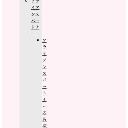
アラ
イア
ンス
パー
トナ
ー
ア
ラ
イ
ア
ン
ス
パ
ー
ト
ナ
ー
の
皆
様