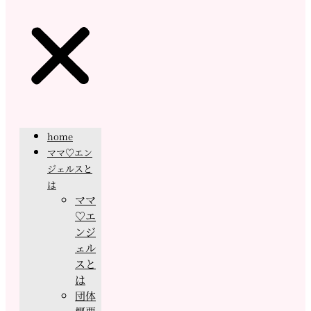
home
ママ♡エン
ジェルスと
は
ママ
♡エ
ンジ
ェル
スと
は
団体