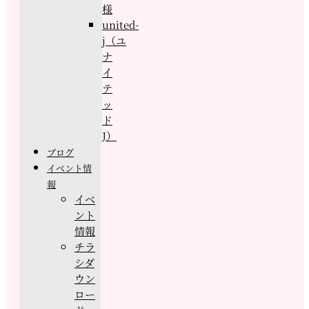
様
united-
j（ユ
ナ
イ
テ
ッ
ド
J）
ブログ
イベント情
報
イベ
ント
情報
チラ
シダ
ウン
ロー