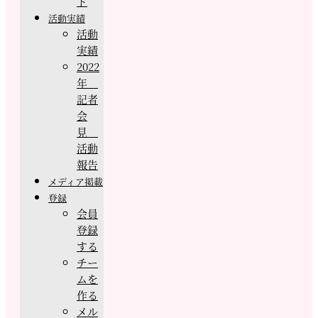
ド
活動実績
活動
実績
2022
年
記者
会
見
活動
報告
メディア掲載
登録
会員
登録
する
チー
ムを
作る
メル