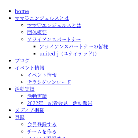
コ
home
ン
ママ♡エンジェルスとは
テ
ママ♡エンジェルスとは
ン
団体概要
ツ
アライアンスパートナー
に
アライアンスパートナーの皆様
ス
united-j（ユナイテッドJ）
キ
ブログ
ッ
イベント情報
プ
イベント情報
チラシダウンロード
活動実績
活動実績
2022年 記者会見 活動報告
メディア掲載
登録
会員登録する
チームを作る