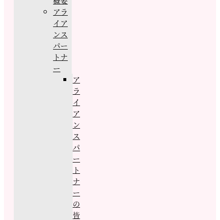
概要
アラ
イア
ンス
パー
トナ
ー
ア
ラ
イ
ア
ン
ス
パ
ー
ト
ナ
ー
の
皆