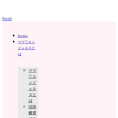
Next
home
ママ♡エン
ジェルスと
は
ママ
♡エ
ンジ
ェル
スと
は
団体
概要