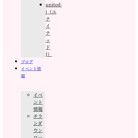
united-
j（ユ
ナ
イ
テ
ッ
ド
J）
ブログ
イベント情
報
イベ
ント
情報
チラ
シダ
ウン
ロー