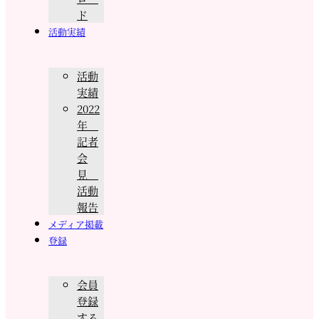
ド
活動実績
活動
実績
2022
年
記者
会
見
活動
報告
メディア掲載
登録
会員
登録
する