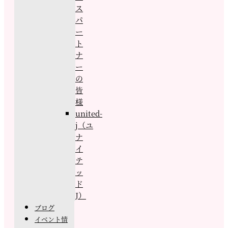
ス
パ
ー
ト
ナ
ー
の
皆
様
united-
j（ユ
ナ
イ
テ
ッ
ド
J）
ブログ
イベント情