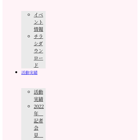
イベ
ント
情報
チラ
シダ
ウン
ロー
ド
活動実績
活動
実績
2022
年
記者
会
見