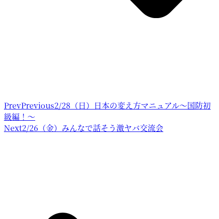
Prev
Previous
2/28（日）日本の変え方マニュアル～国防初
級編！～
Next
2/26（金）みんなで話そう激ヤバ交流会