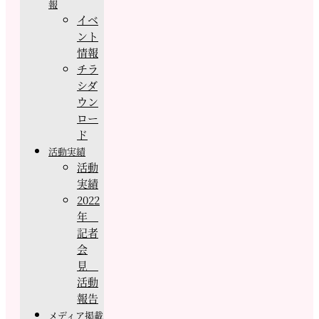
報
イベ
ント
情報
チラ
シダ
ウン
ロー
ド
活動実績
活動
実績
2022
年
記者
会
見
活動
報告
メディア掲載