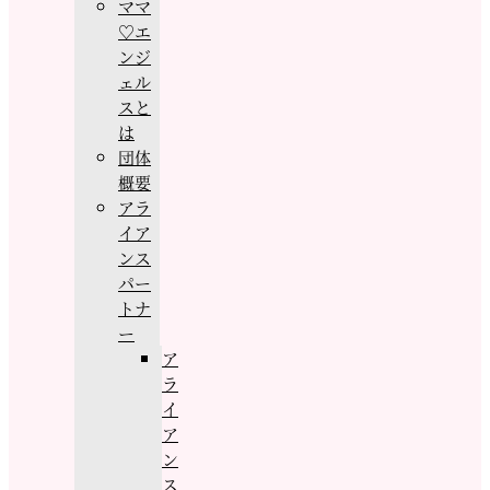
ママ
♡エ
ンジ
ェル
スと
は
団体
概要
アラ
イア
ンス
パー
トナ
ー
ア
ラ
イ
ア
ン
ス