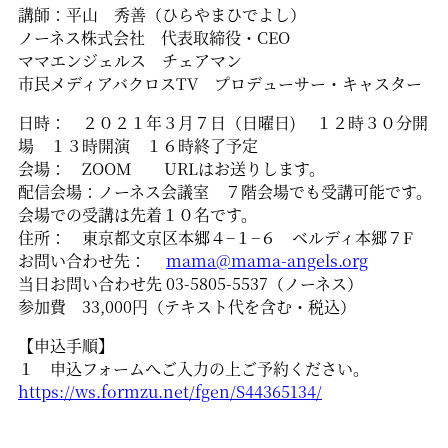
講師：平山 秀善（ひらやまひでよし）
ノーネス株式会社 代表取締役・CEO
ママエンジェルス チェアマン
市民メディアバクロスTV プロデューサー・キャスター
日時： ２０２１年３月７日（日曜日) １２時３０分開
場 １３時開演 １６時終了予定
会場： ZOOM URLはお送りします。
配信会場：ノーネス会議室 ７階会場でも受講可能です。
会場での受講は先着１０名です。
住所： 東京都文京区本郷４−１−６ ベルディ本郷７F
お問い合わせ先：
mama@mama-angels.org
当日お問い合わせ先 03-5805-5537（ノーネス）
参加費 33,000円（テキスト代を含む・税込）
【申込手順】
１ 申込フォームへご入力の上ご予約ください。
https://ws.formzu.net/fgen/S44365134/