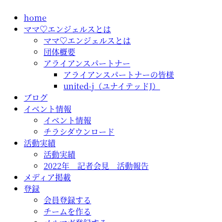
コ
home
ン
ママ♡エンジェルスとは
テ
ママ♡エンジェルスとは
ン
団体概要
ツ
アライアンスパートナー
に
アライアンスパートナーの皆様
ス
united-j（ユナイテッドJ）
キ
ブログ
ッ
イベント情報
プ
イベント情報
チラシダウンロード
活動実績
活動実績
2022年 記者会見 活動報告
メディア掲載
登録
会員登録する
チームを作る