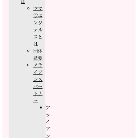
は
ママ
♡エ
ンジ
ェル
スと
は
団体
概要
アラ
イア
ンス
パー
トナ
ー
ア
ラ
イ
ア
ン