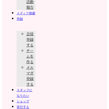
活動
報告
メディア掲載
登録
会員
登録
する
チー
ムを
作る
メル
マガ
登録
する
スタッフに
なりたい
ショップ
寄付する