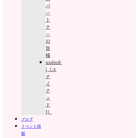
パ
ー
ト
ナ
ー
の
皆
様
united-
j（ユ
ナ
イ
テ
ッ
ド
J）
ブログ
イベント情
報