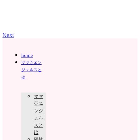
Next
home
ママ♡エン
ジェルスと
は
ママ
♡エ
ンジ
ェル
スと
は
団体