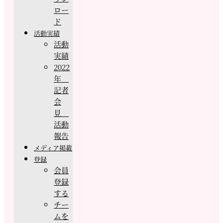
ロー
ド
活動実績
活動
実績
2022
年
記者
会
見
活動
報告
メディア掲載
登録
会員
登録
する
チー
ムを