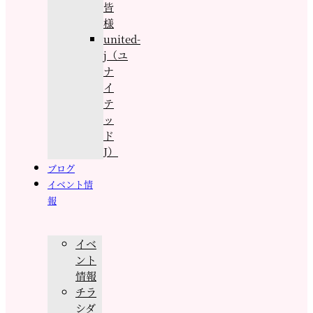
皆
様
united-
j（ユ
ナ
イ
テ
ッ
ド
J）
ブログ
イベント情
報
イベ
ント
情報
チラ
シダ