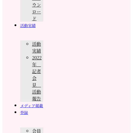
ウン
ロー
ド
活動実績
活動
実績
2022
年
記者
会
見
活動
報告
メディア掲載
登録
会員