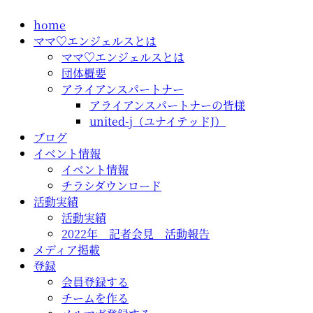
コ
home
ン
ママ♡エンジェルスとは
テ
ママ♡エンジェルスとは
ン
団体概要
ツ
アライアンスパートナー
に
アライアンスパートナーの皆様
ス
united-j（ユナイテッドJ）
キ
ブログ
ッ
イベント情報
プ
イベント情報
チラシダウンロード
活動実績
活動実績
2022年 記者会見 活動報告
メディア掲載
登録
会員登録する
チームを作る