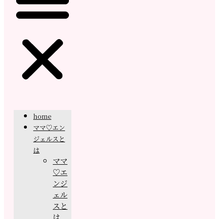
home
ママ♡エン
ジェルスと
は
ママ
♡エ
ンジ
ェル
スと
は