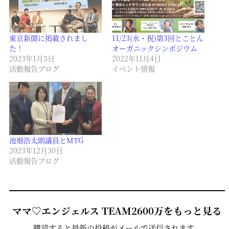
東京新聞に掲載されまし
11/23(水・祝)第3回とことん
た！
オーガニックシンポジウム
2023年1月5日
2022年11月4日
活動報告ブログ
イベント情報
池畑浩太朗議員とMTG
2023年12月30日
活動報告ブログ
ママ♡エンジェルス TEAM2600万をもっと見る
購読すると最新の投稿がメールで送信されます。