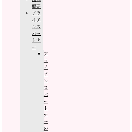
概要
アラ
イア
ンス
パー
トナ
ー
ア
ラ
イ
ア
ン
ス
パ
ー
ト
ナ
ー
の