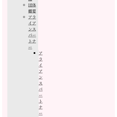
団体
概要
アラ
イア
ンス
パー
トナ
ー
ア
ラ
イ
ア
ン
ス
パ
ー
ト
ナ
ー