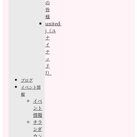
の
皆
様
united-
j（ユ
ナ
イ
テ
ッ
ド
J）
ブログ
イベント情
報
イベ
ント
情報
チラ
シダ
ウン