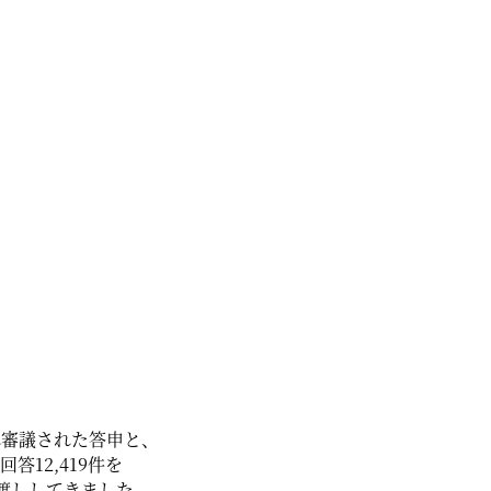
れ審議された答申と、
12,419件を
渡ししてきました。