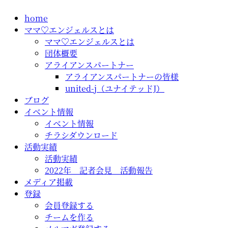
コ
home
ン
ママ♡エンジェルスとは
テ
ママ♡エンジェルスとは
ン
団体概要
ツ
アライアンスパートナー
に
アライアンスパートナーの皆様
ス
united-j（ユナイテッドJ）
キ
ブログ
ッ
イベント情報
プ
イベント情報
チラシダウンロード
活動実績
活動実績
2022年 記者会見 活動報告
メディア掲載
登録
会員登録する
チームを作る