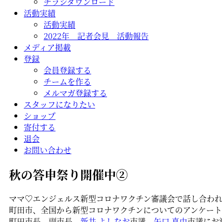
チラシダウンロード
活動実績
活動実績
2022年 記者会見 活動報告
メディア掲載
登録
会員登録する
チームを作る
メルマガ登録する
スタッフになりたい
ショップ
寄付する
退会
お問い合わせ
秋の答申祭り開催中②
ママ♡エンジェルス新型コロナワクチン審議会で話し合わ
町田市、全国から新型コロナワクチンについてのアンケート回答
町田市長、副市長、
新井 よしなお
市議、
矢口 真由
市議にお