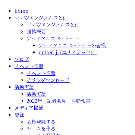
コ
home
ン
ママ♡エンジェルスとは
テ
ママ♡エンジェルスとは
ン
団体概要
ツ
アライアンスパートナー
に
アライアンスパートナーの皆様
ス
united-j（ユナイテッドJ）
キ
ブログ
ッ
イベント情報
プ
イベント情報
チラシダウンロード
活動実績
活動実績
2022年 記者会見 活動報告
メディア掲載
登録
会員登録する
チームを作る