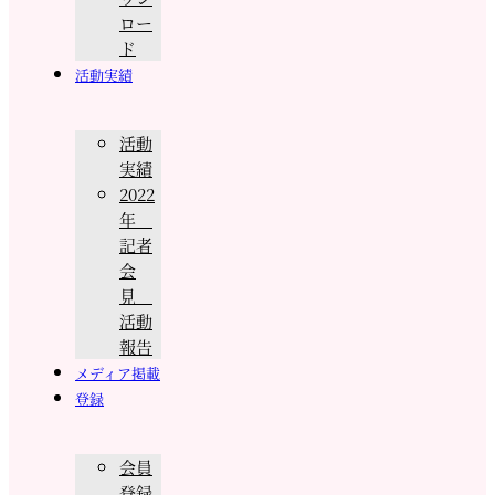
ロー
ド
活動実績
活動
実績
2022
年
記者
会
見
活動
報告
メディア掲載
登録
会員
登録