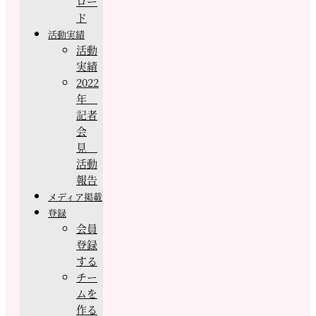
ロー
ド
活動実績
活動
実績
2022
年
記者
会
見
活動
報告
メディア掲載
登録
会員
登録
する
チー
ムを
作る