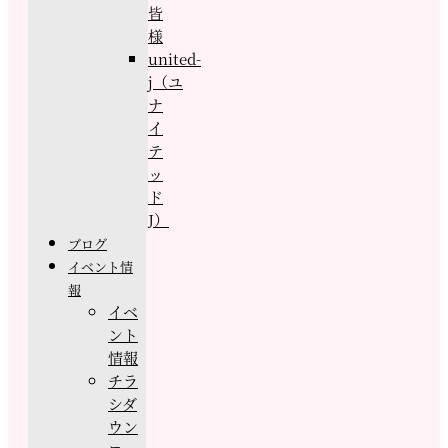
皆
様
united-
j（ユ
ナ
イ
テ
ッ
ド
J）
ブログ
イベント情
報
イベ
ント
情報
チラ
シダ
ウン