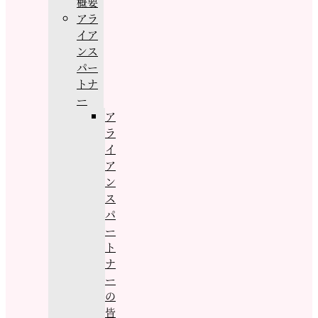
概要
アラ
イア
ンス
パー
トナ
ー
ア
ラ
イ
ア
ン
ス
パ
ー
ト
ナ
ー
の
皆