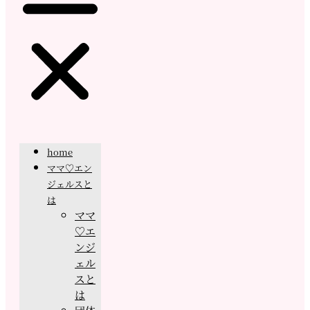
home
ママ♡エン
ジェルスと
は
ママ
♡エ
ンジ
ェル
スと
は