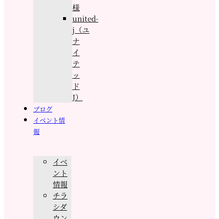
様
united-
j（ユ
ナ
イ
テ
ッ
ド
J）
ブログ
イベント情
報
イベ
ント
情報
チラ
シダ
ウン