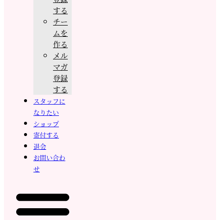
する
チー
ムを
作る
メル
マガ
登録
する
スタッフに
なりたい
ショップ
寄付する
退会
お問い合わ
せ