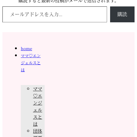
購読すると最新の投稿がメールで送信されます。
メールアドレスを入力...
購読
home
ママ♡エン
ジェルスと
は
ママ
♡エ
ンジ
ェル
スと
は
団体