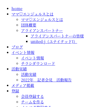
コ
home
ン
ママ♡エンジェルスとは
テ
ママ♡エンジェルスとは
ン
団体概要
ツ
アライアンスパートナー
に
アライアンスパートナーの皆様
ス
united-j（ユナイテッドJ）
キ
ブログ
ッ
イベント情報
プ
イベント情報
チラシダウンロード
活動実績
活動実績
2022年 記者会見 活動報告
メディア掲載
登録
会員登録する
チームを作る