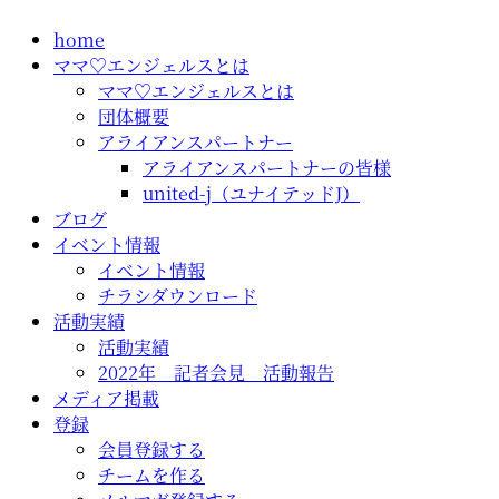
コ
home
ン
ママ♡エンジェルスとは
テ
ママ♡エンジェルスとは
ン
団体概要
ツ
アライアンスパートナー
に
アライアンスパートナーの皆様
ス
united-j（ユナイテッドJ）
キ
ブログ
ッ
イベント情報
プ
イベント情報
チラシダウンロード
活動実績
活動実績
2022年 記者会見 活動報告
メディア掲載
登録
会員登録する
チームを作る