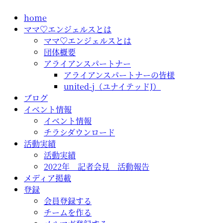
コ
home
ン
ママ♡エンジェルスとは
テ
ママ♡エンジェルスとは
ン
団体概要
ツ
アライアンスパートナー
に
アライアンスパートナーの皆様
ス
united-j（ユナイテッドJ）
キ
ブログ
ッ
イベント情報
プ
イベント情報
チラシダウンロード
活動実績
活動実績
2022年 記者会見 活動報告
メディア掲載
登録
会員登録する
チームを作る