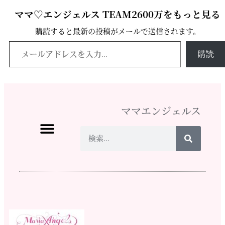
ママ♡エンジェルス TEAM2600万をもっと見る
購読すると最新の投稿がメールで送信されます。
購読
ママエンジェルス
ママ♡エンジェルスとは
イベント情報
活動実績
メディア掲載
スタッフになりたい
ショップ
寄付する
お問い合わせ