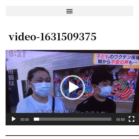
video-1631509375
動
画
プ
レ
ー
ヤ
ー
00:00
00:50