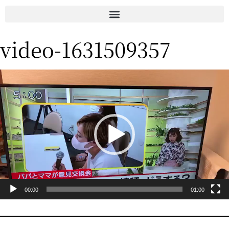
video-1631509357
動
画
プ
レ
ー
ヤ
ー
00:00
01:00