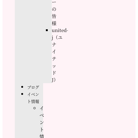
ー
の
皆
様
united-
j（ユ
ナ
イ
テ
ッ
ド
J）
ブログ
イベン
ト情報
イ
ベ
ン
ト
情