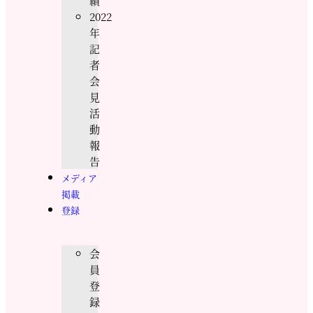
績
2022
年
記
者
会
見
活
動
報
告
メディア
掲載
登録
会
員
登
録