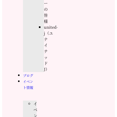
ー
の
皆
様
united-
j（ユ
ナ
イ
テ
ッ
ド
J）
ブログ
イベン
ト情報
イ
ベ
ン