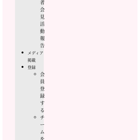
者
会
見
活
動
報
告
メディア
掲載
登録
会
員
登
録
す
る
チ
ー
ム
を