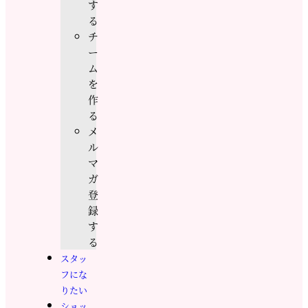
す
る
チ
ー
ム
を
作
る
メ
ル
マ
ガ
登
録
す
る
スタッ
フにな
りたい
ショッ