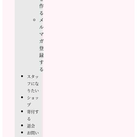
作
る
メ
ル
マ
ガ
登
録
す
る
スタッ
フにな
りたい
ショッ
プ
寄付す
る
退会
お問い