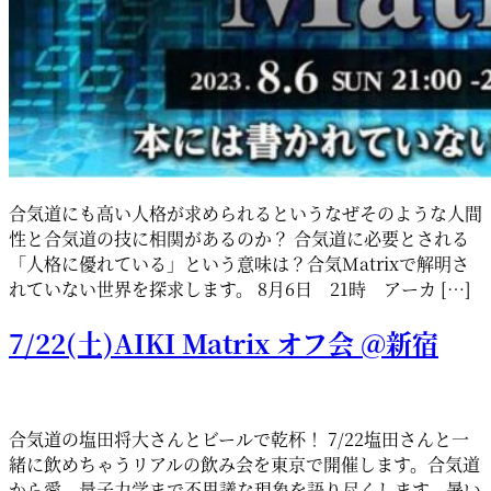
合気道にも高い人格が求められるというなぜそのような人間
性と合気道の技に相関があるのか？ 合気道に必要とされる
「人格に優れている」という意味は？合気Matrixで解明さ
れていない世界を探求します。 8月6日 21時 アーカ […]
7/22(土)AIKI Matrix オフ会 @新宿
合気道の塩田将大さんとビールで乾杯！ 7/22塩田さんと一
緒に飲めちゃうリアルの飲み会を東京で開催します。合気道
から愛 量子力学まで不思議な現象を語り尽くします。暑い