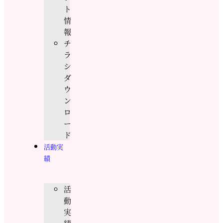
ト
情
報
チ
ラ
シ
ダ
ウ
ン
ロ
ー
ド
活動実
績
活
動
実