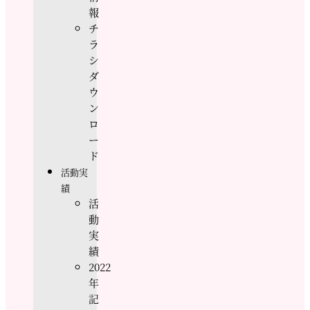
報
チ
ラ
シ
ダ
ウ
ン
ロ
ー
ド
活動実
績
活
動
実
績
2022
年
記