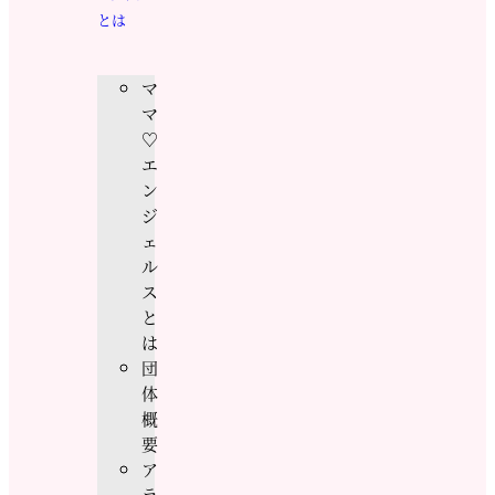
とは
マ
マ
♡
エ
ン
ジ
ェ
ル
ス
と
は
団
体
概
要
ア
ラ