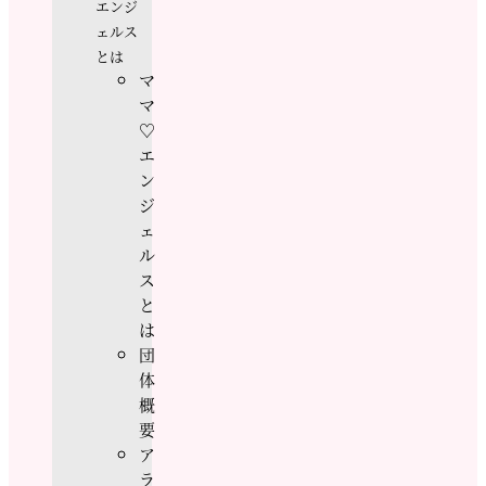
エンジ
ェルス
とは
マ
マ
♡
エ
ン
ジ
ェ
ル
ス
と
は
団
体
概
要
ア
ラ