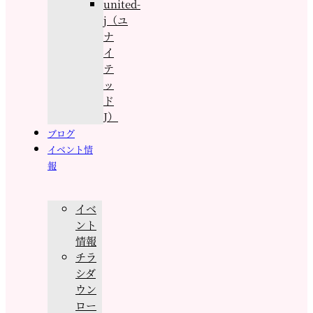
united-
j（ユ
ナ
イ
テ
ッ
ド
J）
ブログ
イベント情
報
イベ
ント
情報
チラ
シダ
ウン
ロー