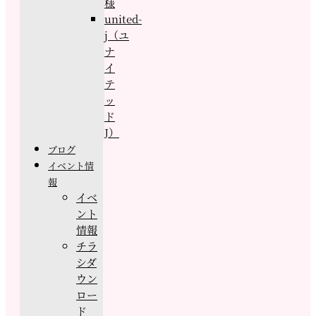
様
united-
j（ユ
ナ
イ
テ
ッ
ド
J）
ブログ
イベント情
報
イベ
ント
情報
チラ
シダ
ウン
ロー
ド