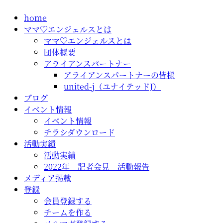
コ
home
ン
ママ♡エンジェルスとは
テ
ママ♡エンジェルスとは
ン
団体概要
ツ
アライアンスパートナー
に
アライアンスパートナーの皆様
ス
united-j（ユナイテッドJ）
キ
ブログ
ッ
イベント情報
プ
イベント情報
チラシダウンロード
活動実績
活動実績
2022年 記者会見 活動報告
メディア掲載
登録
会員登録する
チームを作る