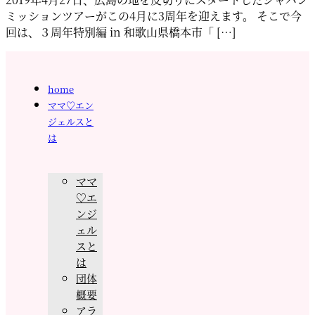
ミッションツアーがこの4月に3周年を迎えます。 そこで今
回は、３周年特別編 in 和歌山県橋本市「 […]
home
ママ♡エン
ジェルスと
は
ママ
♡エ
ンジ
ェル
スと
は
団体
概要
アラ