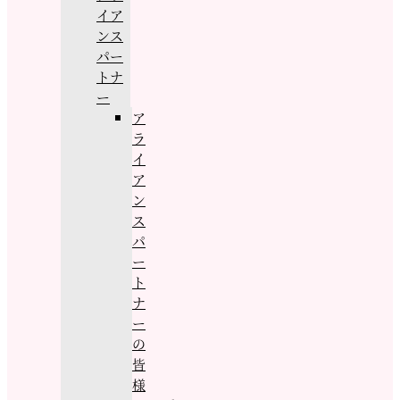
イア
ンス
パー
トナ
ー
ア
ラ
イ
ア
ン
ス
パ
ー
ト
ナ
ー
の
皆
様