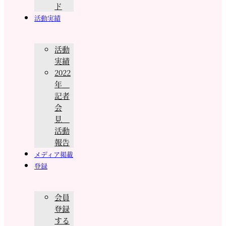
ド
活動実績
活動
実績
2022
年
記者
会
見
活動
報告
メディア掲載
登録
会員
登録
する