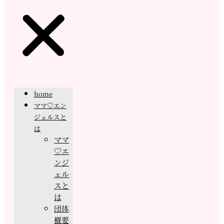
home
ママ♡エン
ジェルスと
は
ママ
♡エ
ンジ
ェル
スと
は
団体
概要