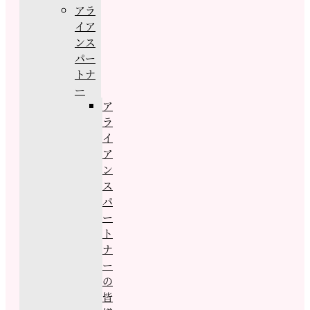
アラ
イア
ンス
パー
トナ
ー
ア
ラ
イ
ア
ン
ス
パ
ー
ト
ナ
ー
の
皆