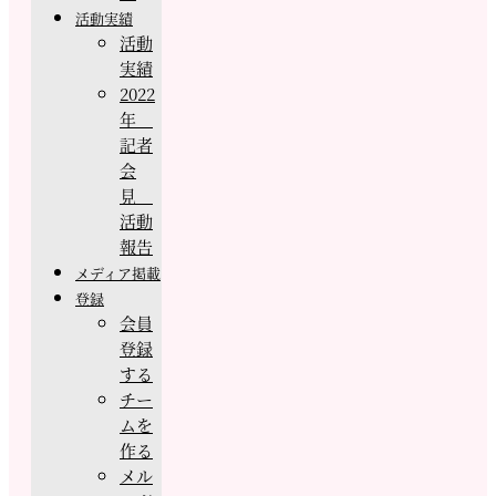
活動実績
活動
実績
2022
年
記者
会
見
活動
報告
メディア掲載
登録
会員
登録
する
チー
ムを
作る
メル