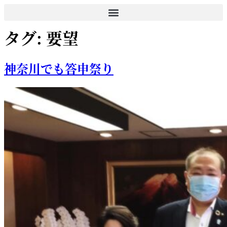
コ
ン
タグ:
要望
テ
ン
ツ
神奈川でも答申祭り
に
ス
キ
ッ
プ