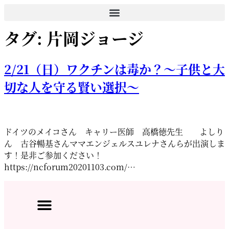
コ
ン
タグ:
片岡ジョージ
テ
ン
ツ
2/21（日）ワクチンは毒か？～子供と大
に
ス
切な人を守る賢い選択～
キ
ッ
プ
ドイツのメイコさん キャリー医師 高橋徳先生 よしり
ん 古谷暢基さんママエンジェルスユレナさんらが出演しま
す！是非ご参加ください！
https://ncforum20201103.com/…