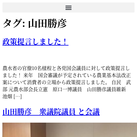
コ
ン
タグ:
山田勝彦
テ
ン
ツ
政策提言しました！
に
ス
キ
ッ
農水省の官僚10名様程と各党国会議員に対して政策提言し
プ
ました！ 来年 国会審議が予定されている農業基本法改正
案について消費者の立場から政策提言しました。 自民 武
部 元農水部会長立憲 原口一博議員 山田勝彦議員維新
池畑 […]
山田勝彦 衆議院議員 と会議