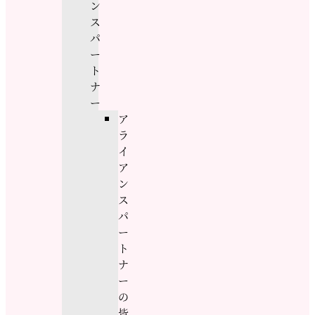
ン
ス
パ
ー
ト
ナ
ー
ア
ラ
イ
ア
ン
ス
パ
ー
ト
ナ
ー
の
皆