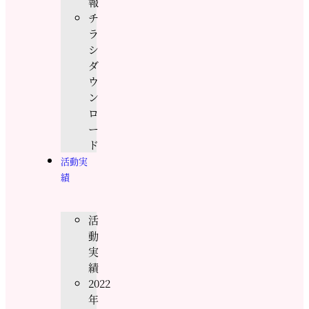
報
チ
ラ
シ
ダ
ウ
ン
ロ
ー
ド
活動実
績
活
動
実
績
2022
年