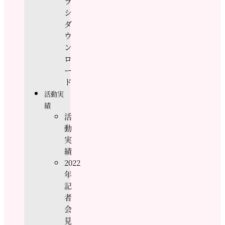
ラ
シ
ダ
ウ
ン
ロ
ー
ド
活動実
績
活
動
実
績
2022
年
記
者
会
見