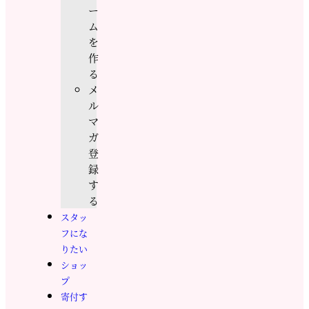
ー
ム
を
作
る
メ
ル
マ
ガ
登
録
す
る
スタッ
フにな
りたい
ショッ
プ
寄付す