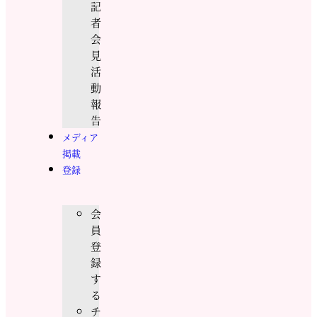
記
者
会
見
活
動
報
告
メディア
掲載
登録
会
員
登
録
す
る
チ