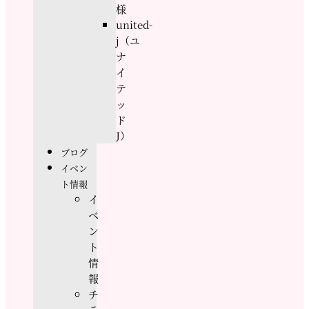
様
united-
j（ユ
ナ
イ
テ
ッ
ド
J）
ブログ
イベン
ト情報
イ
ベ
ン
ト
情
報
チ