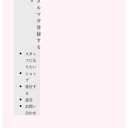
メ
ル
マ
ガ
登
録
す
る
スタッ
フにな
りたい
ショッ
プ
寄付す
る
退会
お問い
合わせ