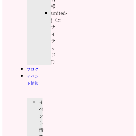
様
united-
j（ユ
ナ
イ
テ
ッ
ド
J）
ブログ
イベン
ト情報
イ
ベ
ン
ト
情