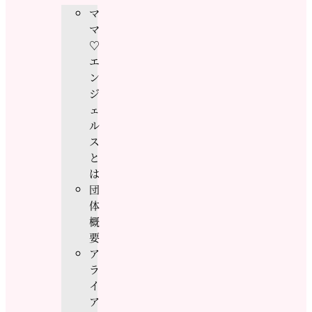
マ
マ
♡
エ
ン
ジ
ェ
ル
ス
と
は
団
体
概
要
ア
ラ
イ
ア