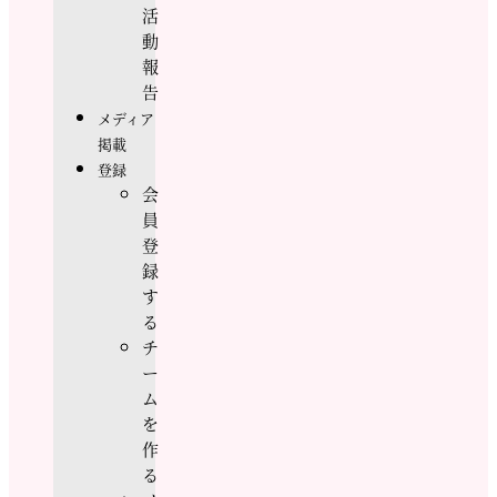
活
動
報
告
メディア
掲載
登録
会
員
登
録
す
る
チ
ー
ム
を
作
る