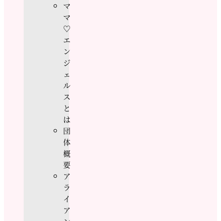
マ
マ
♡
エ
ン
ジ
ェ
ル
ス
と
は
団
体
概
要
ア
ラ
イ
ア