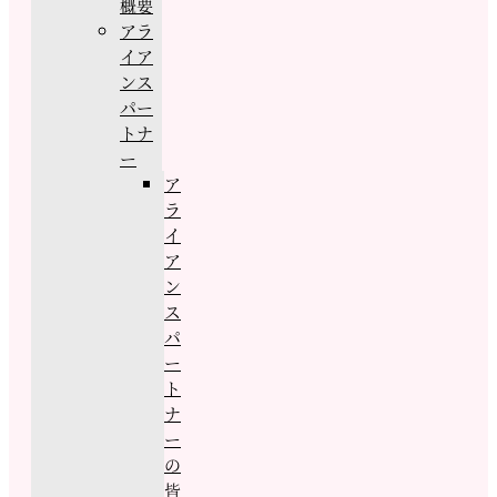
概要
アラ
イア
ンス
パー
トナ
ー
ア
ラ
イ
ア
ン
ス
パ
ー
ト
ナ
ー
の
皆