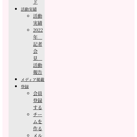
ド
活動実績
活動
実績
2022
年
記者
会
見
活動
報告
メディア掲載
登録
会員
登録
する
チー
ムを
作る
メル