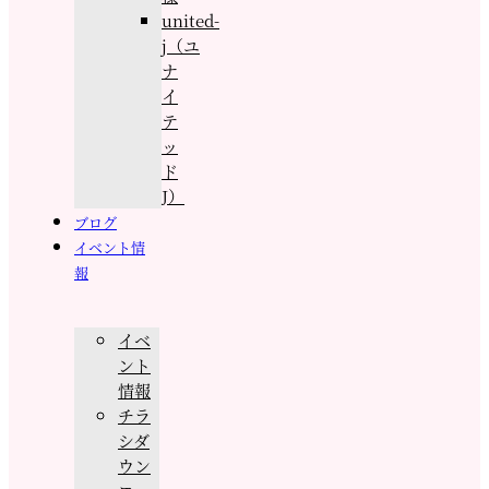
united-
j（ユ
ナ
イ
テ
ッ
ド
J）
ブログ
イベント情
報
イベ
ント
情報
チラ
シダ
ウン