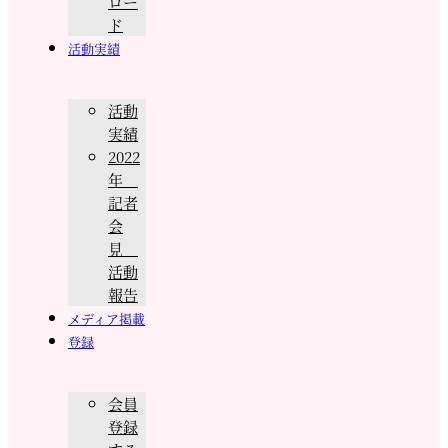
ロー
ド
活動実績
活動
実績
2022
年
記者
会
見
活動
報告
メディア掲載
登録
会員
登録