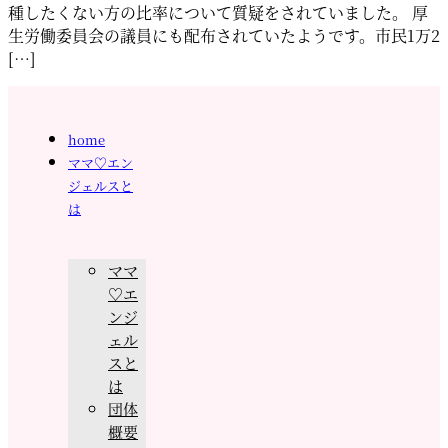
種したくない方の比率について質疑をされていました。 厚
生労働委員会の議員にも配布されていたようです。市民1万2
[…]
home
ママ♡エン
ジェルスと
は
ママ
♡エ
ンジ
ェル
スと
は
団体
概要