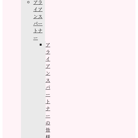
アラ
イア
ンス
パー
トナ
ー
ア
ラ
イ
ア
ン
ス
パ
ー
ト
ナ
ー
の
皆
様