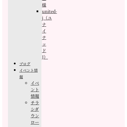
様
united-
j（ユ
ナ
イ
テ
ッ
ド
J）
ブログ
イベント情
報
イベ
ント
情報
チラ
シダ
ウン
ロー