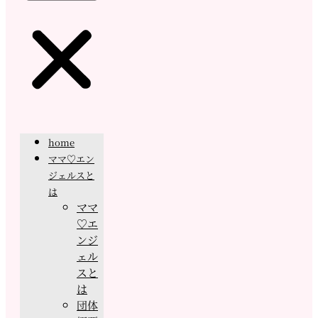
home
ママ♡エン
ジェルスと
は
ママ
♡エ
ンジ
ェル
スと
は
団体