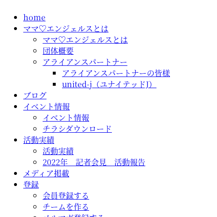
コ
home
ン
ママ♡エンジェルスとは
テ
ママ♡エンジェルスとは
ン
団体概要
ツ
アライアンスパートナー
に
アライアンスパートナーの皆様
ス
united-j（ユナイテッドJ）
キ
ブログ
ッ
イベント情報
プ
イベント情報
チラシダウンロード
活動実績
活動実績
2022年 記者会見 活動報告
メディア掲載
登録
会員登録する
チームを作る