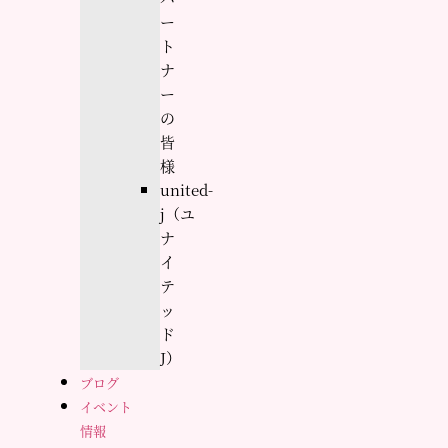
ー
ト
ナ
ー
の
皆
様
united-
j（ユ
ナ
イ
テ
ッ
ド
J）
ブログ
イベント
情報