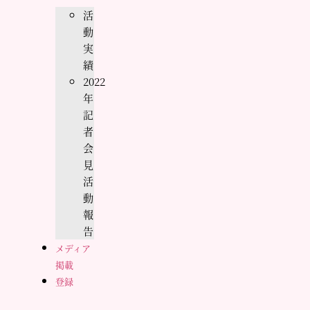
活
動
実
績
2022
年
記
者
会
見
活
動
報
告
メディア
掲載
登録