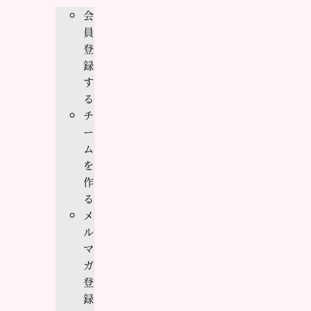
会
員
登
録
す
る
チ
ー
ム
を
作
る
メ
ル
マ
ガ
登
録