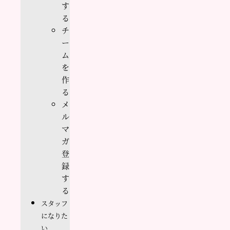
す
る
チ
ー
ム
を
作
る
メ
ル
マ
ガ
登
録
す
る
スタッフ
になりた
い