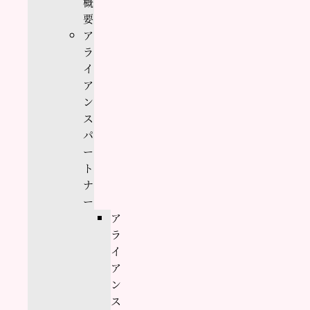
概
要
ア
ラ
イ
ア
ン
ス
パ
ー
ト
ナ
ー
ア
ラ
イ
ア
ン
ス