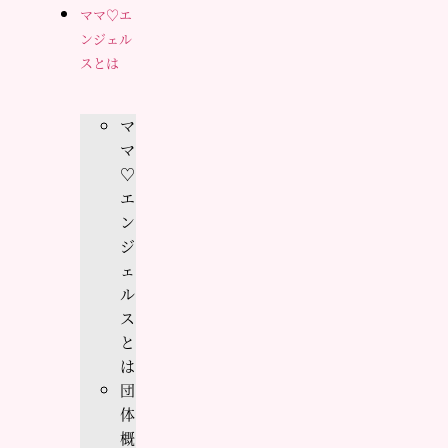
ママ♡エ
ンジェル
スとは
マ
マ
♡
エ
ン
ジ
ェ
ル
ス
と
は
団
体
概