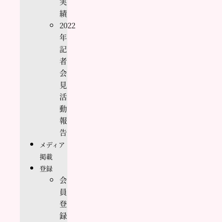
実
績
2022
年
記
者
会
見
活
動
報
告
メディア
掲載
登録
会
員
登
録