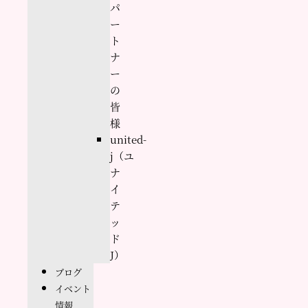
パ
ー
ト
ナ
ー
の
皆
様
united-
j（ユ
ナ
イ
テ
ッ
ド
J）
ブログ
イベント
情報