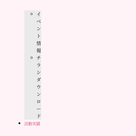
イ
ベ
ン
ト
情
報
チ
ラ
シ
ダ
ウ
ン
ロ
ー
ド
活動実績