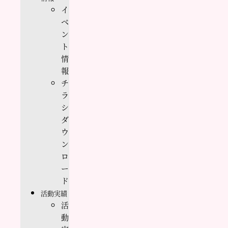
イ
ベ
ン
ト
情
報
チ
ラ
シ
ダ
ウ
ン
ロ
ー
ド
活動実績
活
動