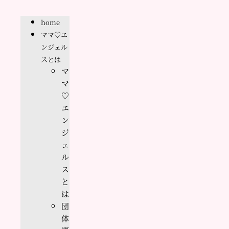
home
ママ♡エ
ンジェル
スとは
マ
マ
♡
エ
ン
ジ
ェ
ル
ス
と
は
団
体