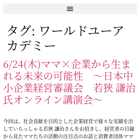
タグ:
ワールドユーア
カデミー
6/24(木)ママ×企業から生ま
れる未来の可能性 ～日本中
小企業経営審議会 若狹 謙治
氏オンライン講演会～
今回は、社会貢献を目的とした企業経営で様々な実績を出
していらっしゃる若狹 謙治さんをお招きし、経営者の目線
から見たママたちの活動の注目点のお話と消費者団体ママ