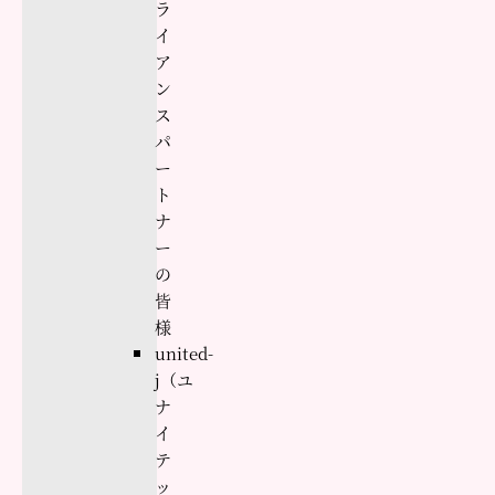
ラ
イ
ア
ン
ス
パ
ー
ト
ナ
ー
の
皆
様
united-
j（ユ
ナ
イ
テ
ッ