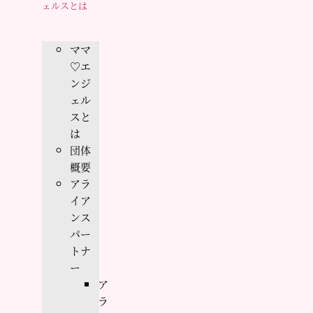
ェルスとは
ママ
♡エ
ンジ
ェル
スと
は
団体
概要
アラ
イア
ンス
パー
トナ
ー
ア
ラ