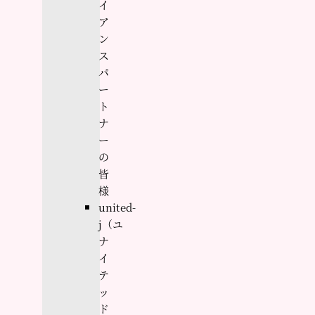
イ
ア
ン
ス
パ
ー
ト
ナ
ー
の
皆
様
united-
j（ユ
ナ
イ
テ
ッ
ド