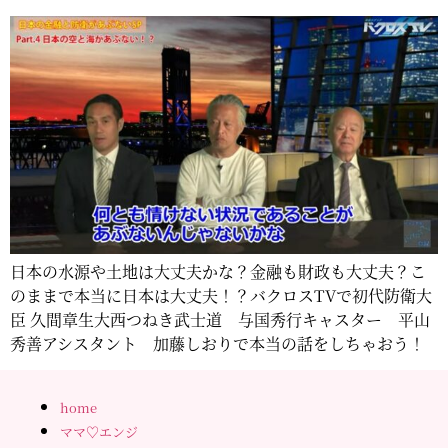
日本の水源や土地は大丈夫かな？金融も財政も大丈夫？こ
のままで本当に日本は大丈夫！？バクロスTVで初代防衛大
臣 久間章生大西つねき武士道 与国秀行キャスター 平山
秀善アシスタント 加藤しおりで本当の話をしちゃおう！
home
ママ♡エンジ