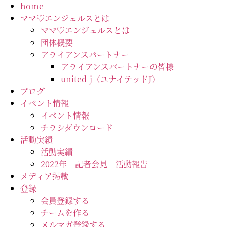
コ
home
ン
ママ♡エンジェルスとは
テ
ママ♡エンジェルスとは
ン
団体概要
ツ
アライアンスパートナー
に
アライアンスパートナーの皆様
ス
united-j（ユナイテッドJ）
キ
ブログ
ッ
イベント情報
プ
イベント情報
チラシダウンロード
活動実績
活動実績
2022年 記者会見 活動報告
メディア掲載
登録
会員登録する
チームを作る
メルマガ登録する