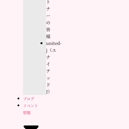
ト
ナ
ー
の
皆
様
united-
j（ユ
ナ
イ
テ
ッ
ド
J）
ブログ
イベント
情報