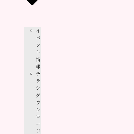
イ
ベ
ン
ト
情
報
チ
ラ
シ
ダ
ウ
ン
ロ
ー
ド