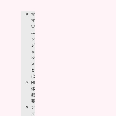
マ
マ
♡
エ
ン
ジ
ェ
ル
ス
と
は
団
体
概
要
ア
ラ