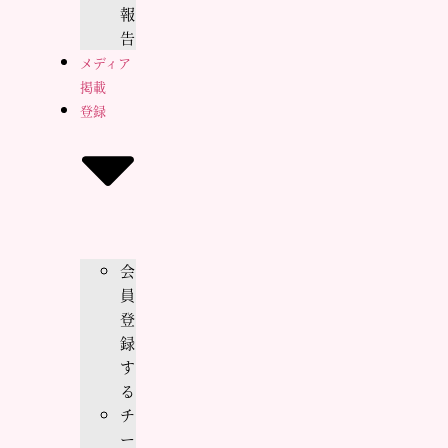
報
告
メディア
掲載
登録
会
員
登
録
す
る
チ
ー