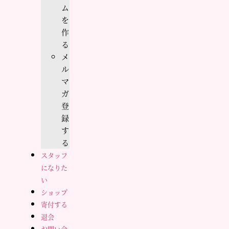
ム
を
作
る
メ
ル
マ
ガ
登
録
す
る
スタッフ
になりた
い
ショップ
寄付する
退会
お問い合