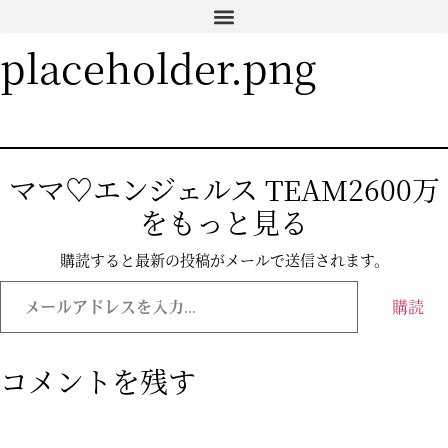
コ
ン
placeholder.png
テ
ン
ツ
に
ス
キ
ママ♡エンジェルス TEAM2600万
ッ
をもっと見る
プ
購読すると最新の投稿がメールで送信されます。
メ
ー
購読
ル
ア
ド
レ
コメントを残す
ス
を
入
力...