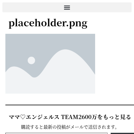
コ
ン
placeholder.png
テ
ン
ツ
に
ス
キ
ッ
プ
ママ♡エンジェルス TEAM2600万をもっと見る
購読すると最新の投稿がメールで送信されます。
メールアドレスを入力...