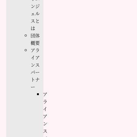
ンジ
ェル
スと
は
団体
概要
アラ
イア
ンス
パー
トナ
ー
ア
ラ
イ
ア
ン
ス