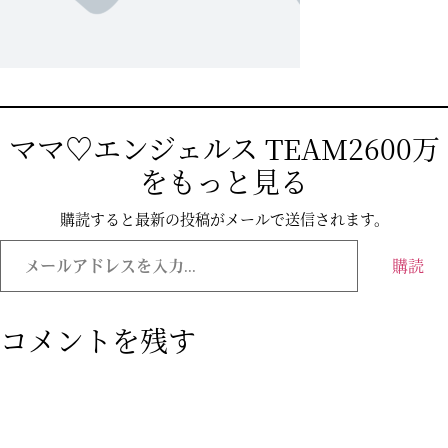
ママ♡エンジェルス TEAM2600万
をもっと見る
購読すると最新の投稿がメールで送信されます。
メ
ー
購読
ル
ア
ド
レ
コメントを残す
ス
を
入
力...