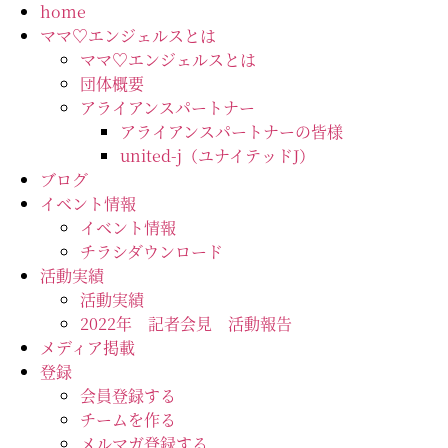
コ
home
ン
ママ♡エンジェルスとは
テ
ママ♡エンジェルスとは
ン
団体概要
ツ
アライアンスパートナー
に
アライアンスパートナーの皆様
ス
united-j（ユナイテッドJ）
キ
ブログ
ッ
イベント情報
プ
イベント情報
チラシダウンロード
活動実績
活動実績
2022年 記者会見 活動報告
メディア掲載
登録
会員登録する
チームを作る
メルマガ登録する