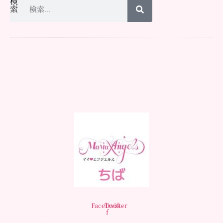
検
索
Facebook-
Twitter
f