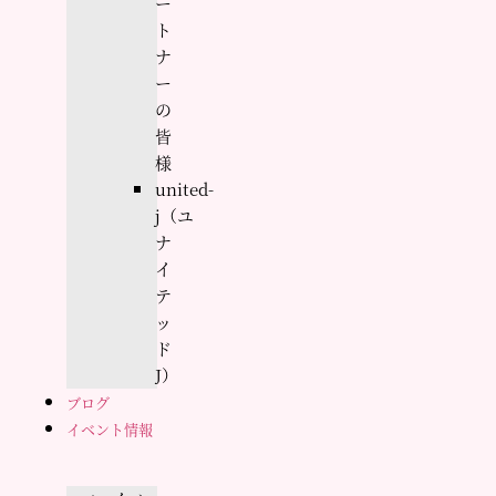
ー
ト
ナ
ー
の
皆
様
united-
j（ユ
ナ
イ
テ
ッ
ド
J）
ブログ
イベント情報