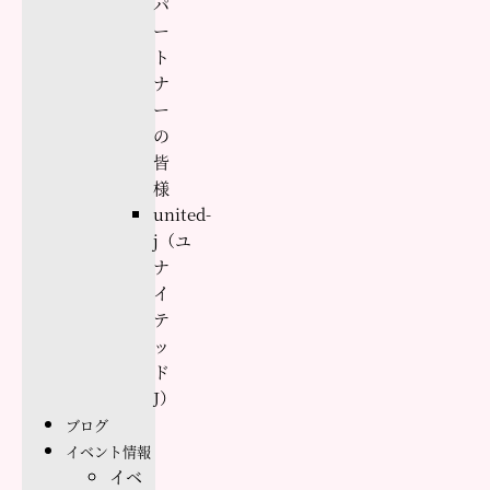
パ
ー
ト
ナ
ー
の
皆
様
united-
j（ユ
ナ
イ
テ
ッ
ド
J）
ブログ
イベント情報
イベ