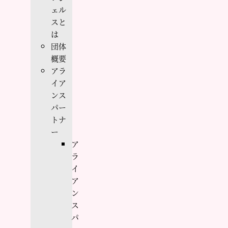
ェル
スと
は
団体
概要
アラ
イア
ンス
パー
トナ
ー
ア
ラ
イ
ア
ン
ス
パ