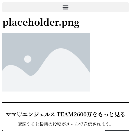
コ
ン
placeholder.png
テ
ン
ツ
に
ス
キ
ッ
プ
ママ♡エンジェルス TEAM2600万をもっと見る
購読すると最新の投稿がメールで送信されます。
メールアドレスを入力...