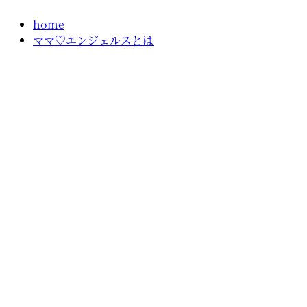
コ
home
ン
ママ♡エンジェルスとは
テ
ン
ツ
に
ス
キ
ッ
プ