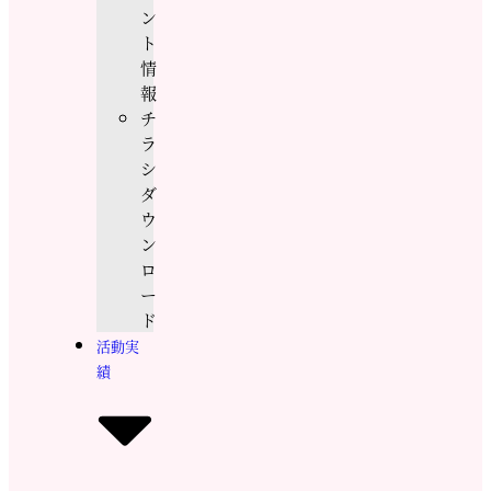
ン
ト
情
報
チ
ラ
シ
ダ
ウ
ン
ロ
ー
ド
活動実
績