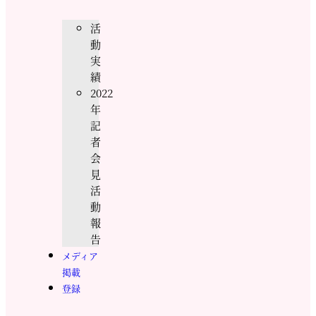
活
動
実
績
2022
年
記
者
会
見
活
動
報
告
メディア
掲載
登録