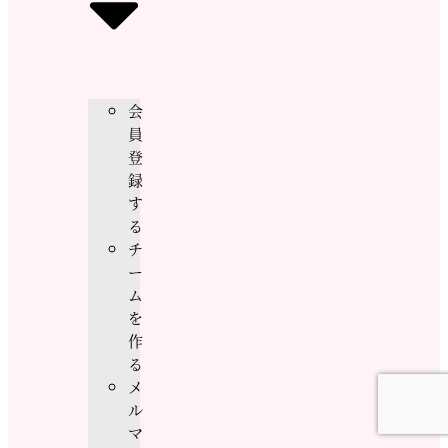
会
員
登
録
す
る
チ
ー
ム
を
作
る
メ
ル
マ