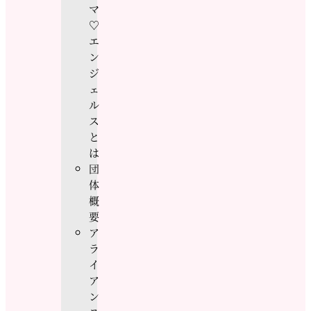
マ
♡
エ
ン
ジ
ェ
ル
ス
と
は
団
体
概
要
ア
ラ
イ
ア
ン