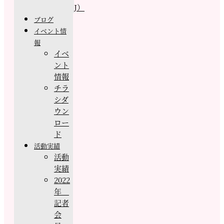
J）
ブログ
イベント情
報
イベ
ント
情報
チラ
シダ
ウン
ロー
ド
活動実績
活動
実績
2022
年
記者
会