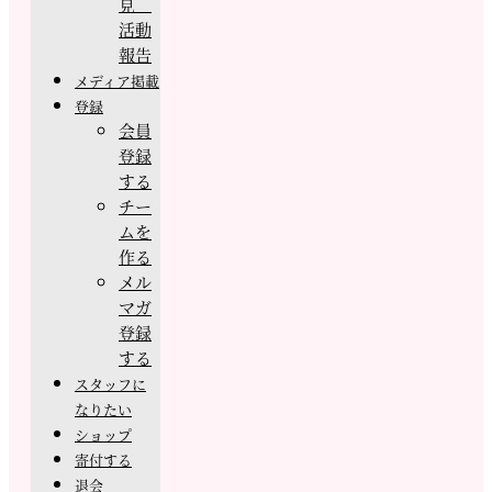
見
活動
報告
メディア掲載
登録
会員
登録
する
チー
ムを
作る
メル
マガ
登録
する
スタッフに
なりたい
ショップ
寄付する
退会