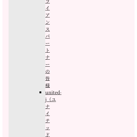
ラ
イ
ア
ン
ス
パ
ー
ト
ナ
ー
の
皆
様
united-
j（ユ
ナ
イ
テ
ッ
ド