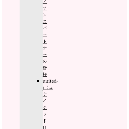
イ
ア
ン
ス
パ
ー
ト
ナ
ー
の
皆
様
united-
j（ユ
ナ
イ
テ
ッ
ド
J）