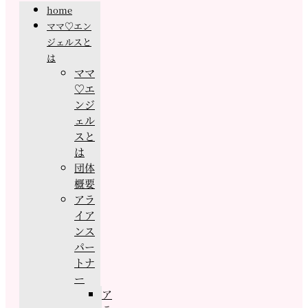
home
ママ♡エン
ジェルスと
は
ママ
♡エ
ンジ
ェル
スと
は
団体
概要
アラ
イア
ンス
パー
トナ
ー
ア