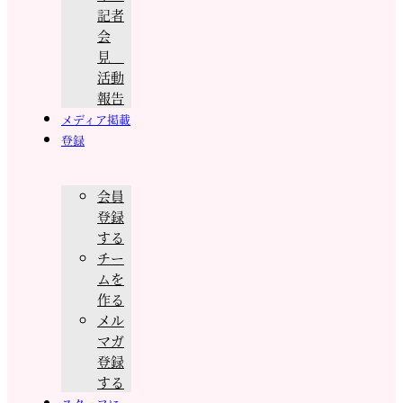
記者
会
見
活動
報告
メディア掲載
登録
会員
登録
する
チー
ムを
作る
メル
マガ
登録
する