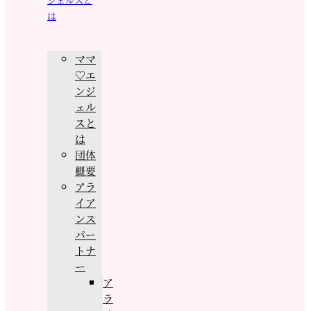
は
ママ
♡エ
ンジ
ェル
スと
は
団体
概要
アラ
イア
ンス
パー
トナ
ー
ア
ラ