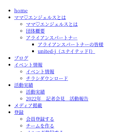
コ
home
ン
ママ♡エンジェルスとは
テ
ママ♡エンジェルスとは
ン
団体概要
ツ
アライアンスパートナー
に
アライアンスパートナーの皆様
ス
united-j（ユナイテッドJ）
キ
ブログ
ッ
イベント情報
プ
イベント情報
チラシダウンロード
活動実績
活動実績
2022年 記者会見 活動報告
メディア掲載
登録
会員登録する
チームを作る