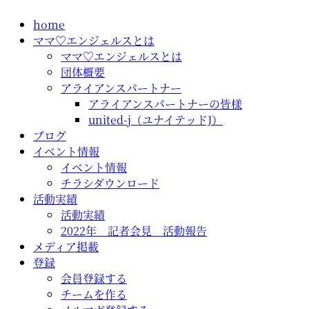
コ
home
ン
ママ♡エンジェルスとは
テ
ママ♡エンジェルスとは
ン
団体概要
ツ
アライアンスパートナー
に
アライアンスパートナーの皆様
ス
united-j（ユナイテッドJ）
キ
ブログ
ッ
イベント情報
プ
イベント情報
チラシダウンロード
活動実績
活動実績
2022年 記者会見 活動報告
メディア掲載
登録
会員登録する
チームを作る