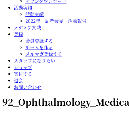
チラシダウンロード
活動実績
活動実績
2022年 記者会見 活動報告
メディア掲載
登録
会員登録する
チームを作る
メルマガ登録する
スタッフになりたい
ショップ
寄付する
退会
お問い合わせ
92_Ophthalmology_Medical