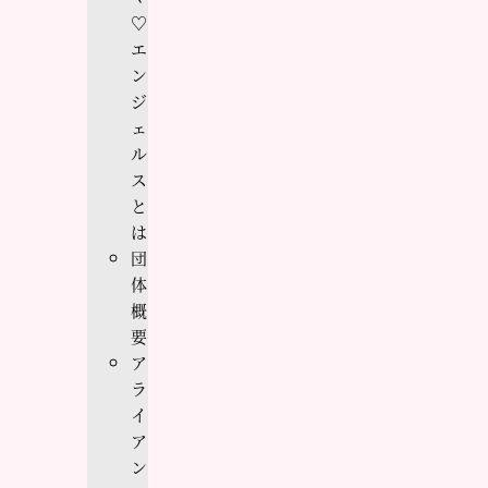
♡
エ
ン
ジ
ェ
ル
ス
と
は
団
体
概
要
ア
ラ
イ
ア
ン