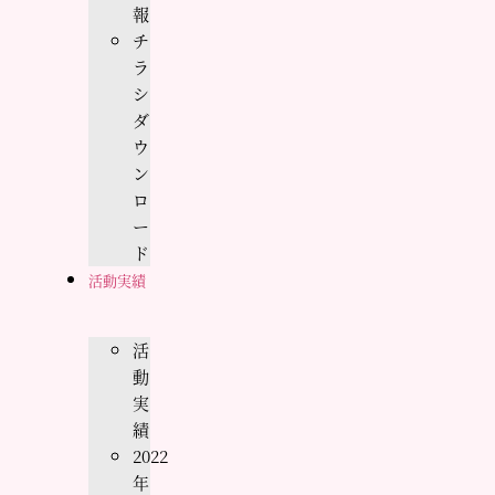
報
チ
ラ
シ
ダ
ウ
ン
ロ
ー
ド
活動実績
活
動
実
績
2022
年