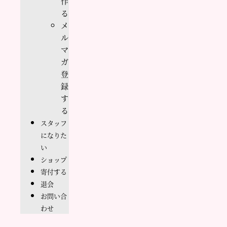
作
る
メ
ル
マ
ガ
登
録
す
る
スタッフ
になりた
い
ショップ
寄付する
退会
お問い合
わせ