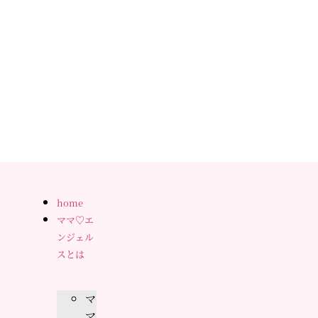
home
ママ♡エ
ンジェル
スとは
マ
マ