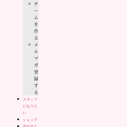
チ
ー
ム
を
作
る
メ
ル
マ
ガ
登
録
す
る
スタッフ
になりた
い
ショップ
寄付する