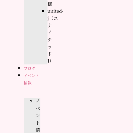
様
united-
j（ユ
ナ
イ
テ
ッ
ド
J）
ブログ
イベント
情報
イ
ベ
ン
ト
情