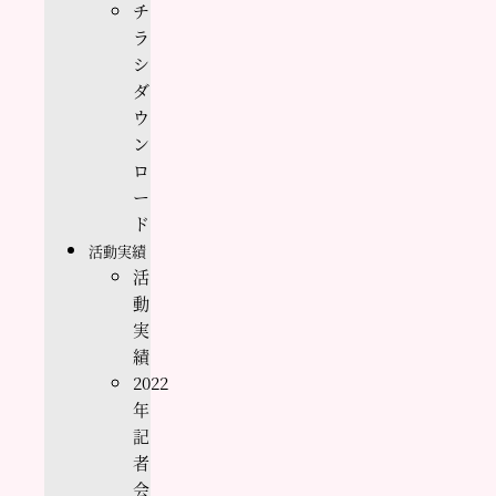
チ
ラ
シ
ダ
ウ
ン
ロ
ー
ド
活動実績
活
動
実
績
2022
年
記
者
会