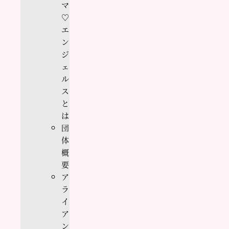
マ
♡
エ
ン
ジ
ェ
ル
ス
と
は
団
体
概
要
ア
ラ
イ
ア
ン