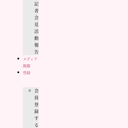
記
者
会
見
活
動
報
告
メディア
掲載
登録
会
員
登
録
す
る