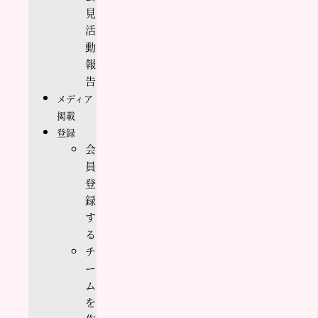
見
活
動
報
告
メディア
掲載
登録
会
員
登
録
す
る
チ
ー
ム
を