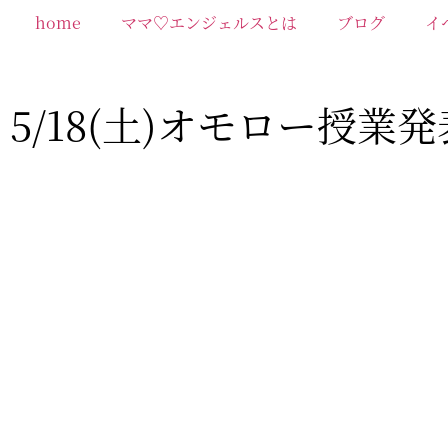
コ
home
ママ♡エンジェルスとは
ブログ
イ
ン
テ
ン
ツ
5/18(土)オモロー授業
に
ス
キ
ッ
プ