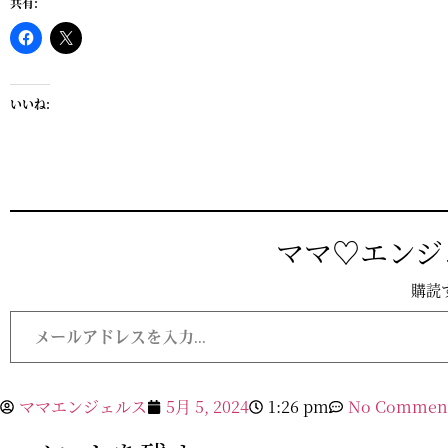
共有:
いいね:
ママ♡エンジェ
購読
メ
ー
ル
ア
ド
レ
ママエンジェルス
5月 5, 2024
1:26 pm
No Commen
ス
を
入