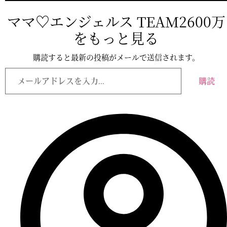
ママ♡エンジェルス TEAM2600万
をもっと見る
購読すると最新の投稿がメールで送信されます。
メ
ー
購読
ル
ア
ド
レ
ス
を
入
力...