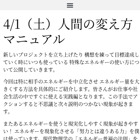
コ
ン
4/1（土）人間の変え方
テ
ン
マニュアル
ツ
に
ス
新しいプロジェクトを立ち上げたり 構想を練って目標達成し
キ
ていく時にいつも使っている 特殊なエネルギーの使い方につ
ッ
いて公開していきます。
プ
今回は特に相手のエネルギーを中立化させ エネルギー量を大
きくする方法を具体的にご紹介します。皆さんがお仕事や社
会生活の中ですぐに使える実践編となります。この手法でア
クションすると不思議と次々説明のつかない現象が起きま
す。
またあるエネルギーを使うと現実化しやすく現象が起きやす
い！ エネルギーを現象化させる「努力とは違うある力」を僕
は使っています。現代物理学の「エネルギー普遍の法則」を