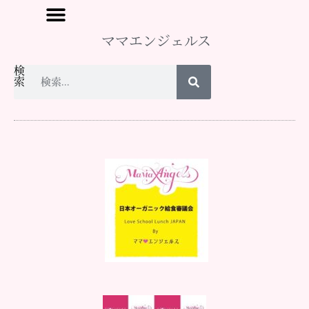
ママエンジェルス
検
索