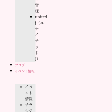
皆
様
united-
j（ユ
ナ
イ
テ
ッ
ド
J）
ブログ
イベント情報
イベ
ント
情報
チラ
シダ