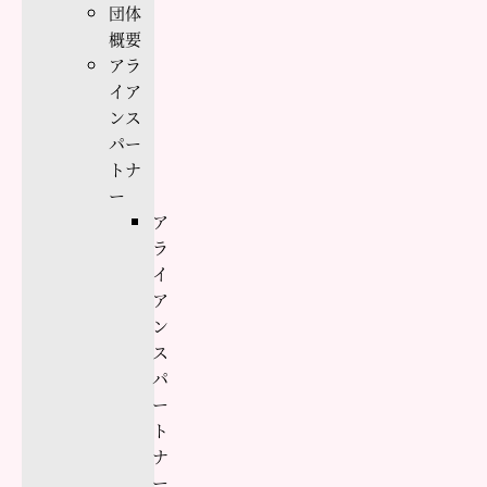
団体
概要
アラ
イア
ンス
パー
トナ
ー
ア
ラ
イ
ア
ン
ス
パ
ー
ト
ナ
ー