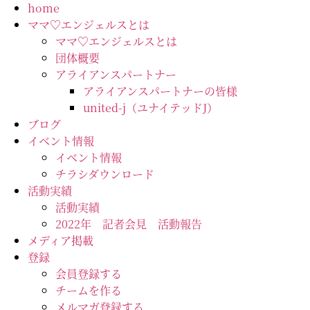
コ
home
ン
ママ♡エンジェルスとは
テ
ママ♡エンジェルスとは
ン
団体概要
ツ
アライアンスパートナー
に
アライアンスパートナーの皆様
ス
united-j（ユナイテッドJ）
キ
ブログ
ッ
イベント情報
プ
イベント情報
チラシダウンロード
活動実績
活動実績
2022年 記者会見 活動報告
メディア掲載
登録
会員登録する
チームを作る
メルマガ登録する