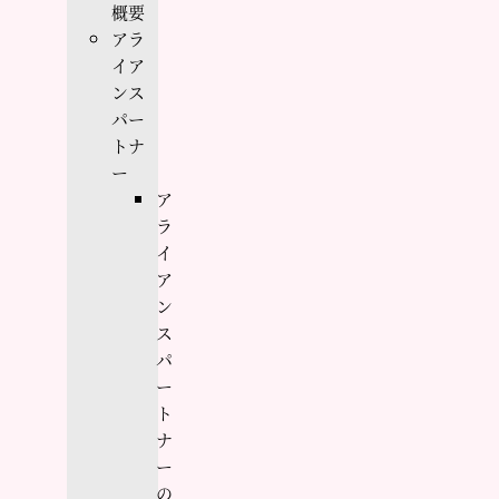
概要
アラ
イア
ンス
パー
トナ
ー
ア
ラ
イ
ア
ン
ス
パ
ー
ト
ナ
ー
の