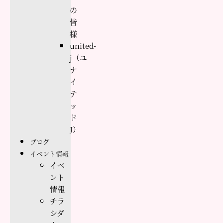
の
皆
様
united-
j（ユ
ナ
イ
テ
ッ
ド
J）
ブログ
イベント情報
イベ
ント
情報
チラ
シダ