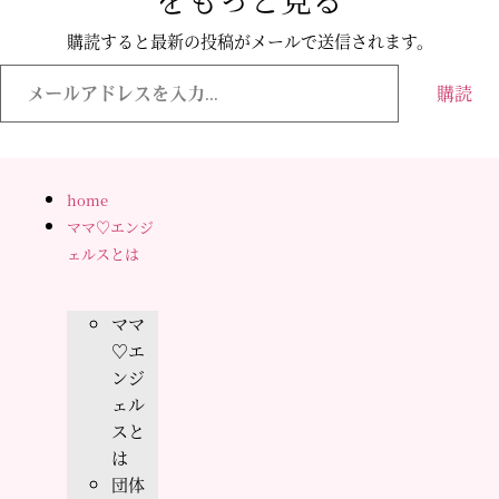
購読すると最新の投稿がメールで送信されます。
メ
ー
購読
ル
ア
ド
レ
ス
を
home
入
ママ♡エンジ
力...
ェルスとは
ママ
♡エ
ンジ
ェル
スと
は
団体