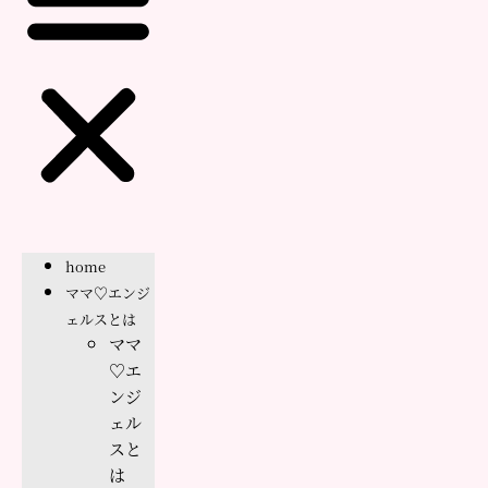
home
ママ♡エンジ
ェルスとは
ママ
♡エ
ンジ
ェル
スと
は