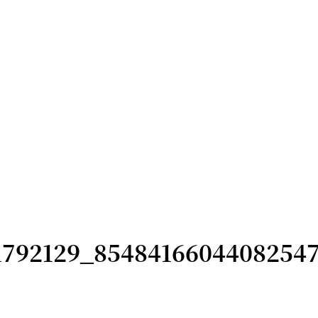
1792129_8548416604408254