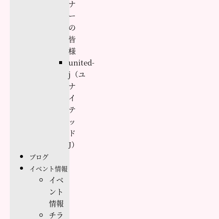
ナ
ー
の
皆
様
united-
j（ユ
ナ
イ
テ
ッ
ド
J）
ブログ
イベント情報
イベ
ント
情報
チラ