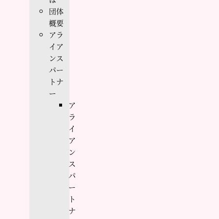
団体
概要
アラ
イア
ンス
パー
トナ
ー
ア
ラ
イ
ア
ン
ス
パ
ー
ト
ナ