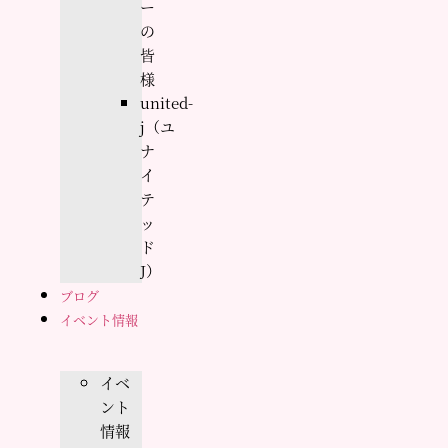
ー
の
皆
様
united-
j（ユ
ナ
イ
テ
ッ
ド
J）
ブログ
イベント情報
イベ
ント
情報