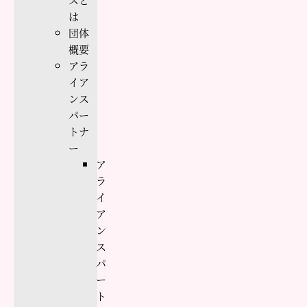
は
団体
概要
アラ
イア
ンス
パー
トナ
ー
ア
ラ
イ
ア
ン
ス
パ
ー
ト