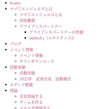
コ
home
ン
ママ♡エンジェルスとは
テ
ママ♡エンジェルスとは
ン
団体概要
ツ
アライアンスパートナー
に
アライアンスパートナーの皆様
ス
united-j（ユナイテッドJ）
キ
ブログ
ッ
イベント情報
プ
イベント情報
チラシダウンロード
活動実績
活動実績
2022年 記者会見 活動報告
メディア掲載
登録
会員登録する
チームを作る
メルマガ登録する