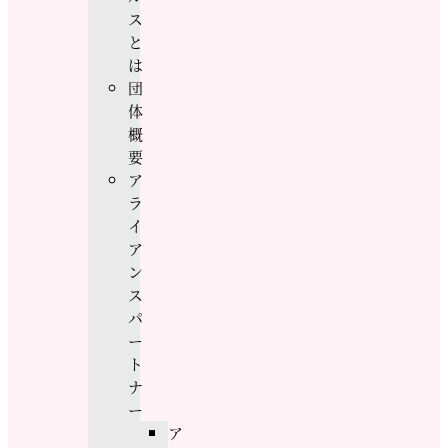
ス
と
は
団
体
概
要
ア
ラ
イ
ア
ン
ス
パ
ー
ト
ナ
ー
ア