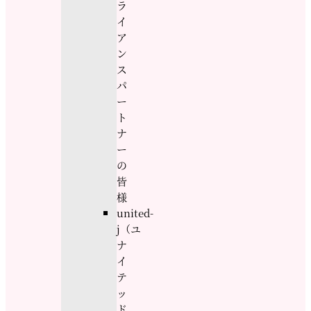
ラ
イ
ア
ン
ス
パ
ー
ト
ナ
ー
の
皆
様
united-
j（ユ
ナ
イ
テ
ッ
ド