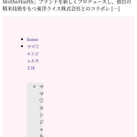
MotherEarth」ブランドを新しくプロデュースし、独自の
精米技術をもつ東洋ライス株式会社とのコラボレ […]
home
ママ♡
エンジ
ェルス
とは
マ
マ
♡
エ
ン
ジ
ェ
ル