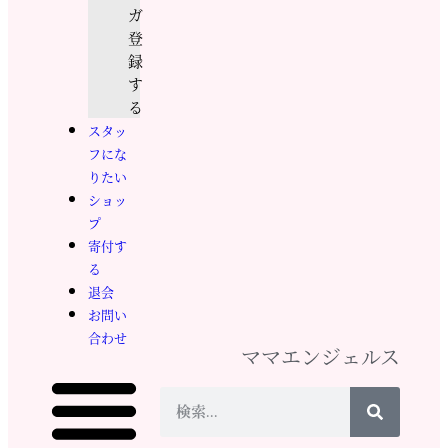
ガ
登
録
す
る
スタッ
フにな
りたい
ショッ
プ
寄付す
る
退会
お問い
合わせ
ママエンジェルス