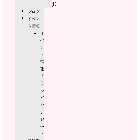
J）
ブログ
イベン
ト情報
イ
ベ
ン
ト
情
報
チ
ラ
シ
ダ
ウ
ン
ロ
ー
ド