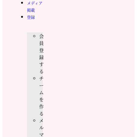
メディア
掲載
登録
会
員
登
録
す
る
チ
ー
ム
を
作
る
メ
ル
マ