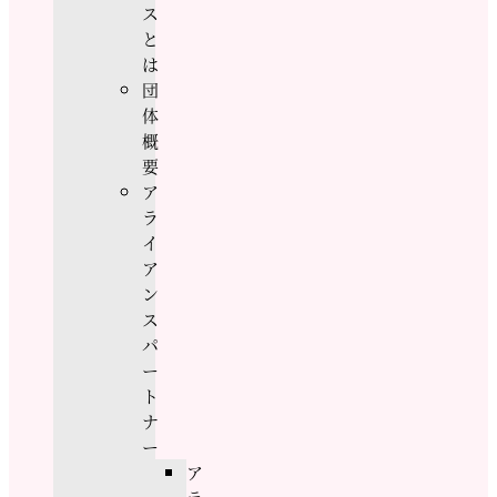
ス
と
は
団
体
概
要
ア
ラ
イ
ア
ン
ス
パ
ー
ト
ナ
ー
ア