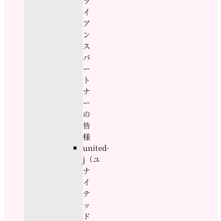
ラ
イ
ア
ン
ス
パ
ー
ト
ナ
ー
の
皆
様
united-
j（ユ
ナ
イ
テ
ッ
ド