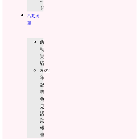
ー
ド
活動実
績
活
動
実
績
2022
年
記
者
会
見
活
動
報
告