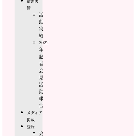
活動実
績
活
動
実
績
2022
年
記
者
会
見
活
動
報
告
メディア
掲載
登録
会