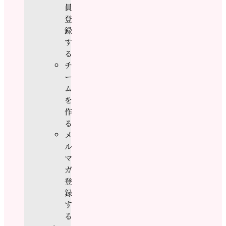
員
登
録
す
る
チ
ー
ム
を
作
る
メ
ル
マ
ガ
登
録
す
る