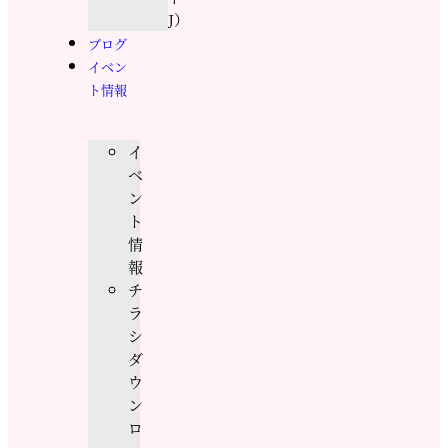
J）
ブログ
イベン
ト情報
イ
ベ
ン
ト
情
報
チ
ラ
シ
ダ
ウ
ン
ロ