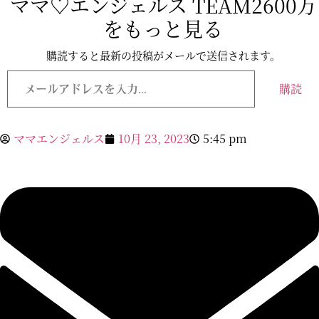
ママ♡エンジェルス TEAM2600万
をもっと見る
購読すると最新の投稿がメールで送信されます。
メ
ー
購読
ル
ア
ド
レ
ママエンジェルス
10月 23, 2023
5:45 pm
ス
を
入
力...