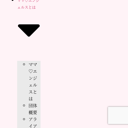
ママ♡エンジ
ェルスとは
ママ
♡エ
ンジ
ェル
スと
は
団体
概要
アラ
イア