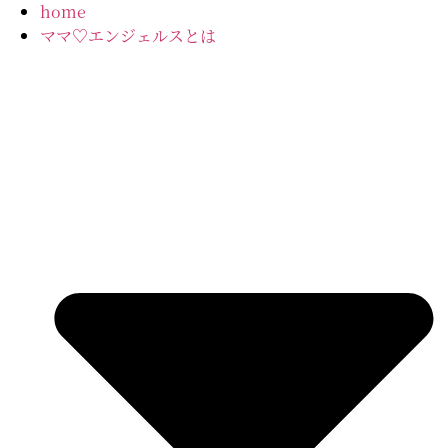
コ
home
ン
ママ♡エンジェルスとは
テ
ン
ツ
に
ス
キ
ッ
プ