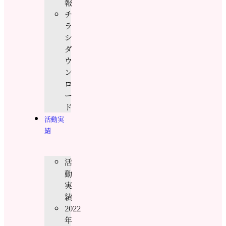
報
チ
ラ
シ
ダ
ウ
ン
ロ
ー
ド
活動実
績
活
動
実
績
2022
年