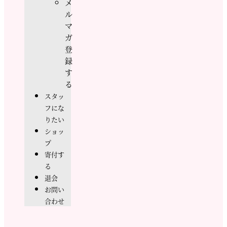
メ
ル
マ
ガ
登
録
す
る
スタッ
フにな
りたい
ショッ
プ
寄付す
る
退会
お問い
合わせ