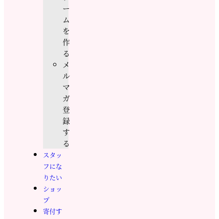
ー
ム
を
作
る
メ
ル
マ
ガ
登
録
す
る
スタッ
フにな
りたい
ショッ
プ
寄付す