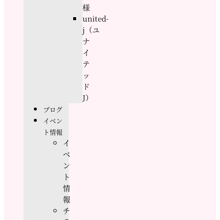
様
united-
j（ユ
ナ
イ
テ
ッ
ド
J）
ブログ
イベン
ト情報
イ
ベ
ン
ト
情
報
チ