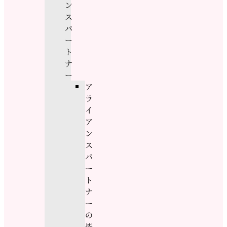
ン
ス
パ
ー
ト
ナ
ー
ア
ラ
イ
ア
ン
ス
パ
ー
ト
ナ
ー
の
皆