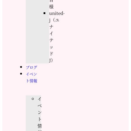
様
united-
j（ユ
ナ
イ
テ
ッ
ド
J）
ブログ
イベン
ト情報
イ
ベ
ン
ト
情