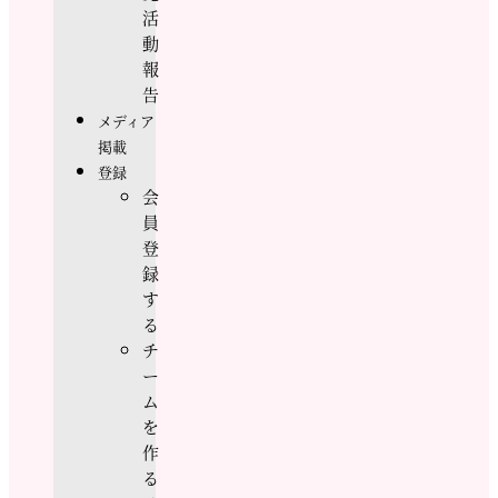
活
動
報
告
メディア
掲載
登録
会
員
登
録
す
る
チ
ー
ム
を
作
る