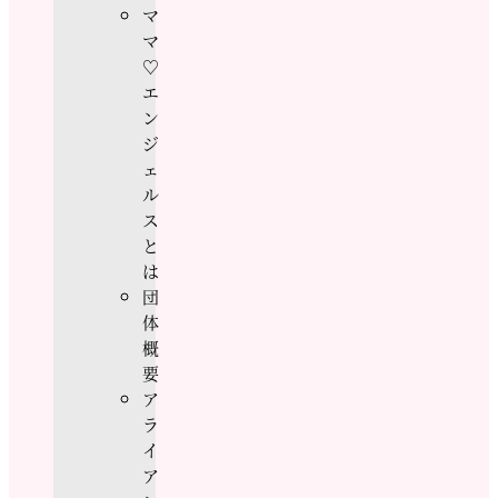
マ
マ
♡
エ
ン
ジ
ェ
ル
ス
と
は
団
体
概
要
ア
ラ
イ
ア