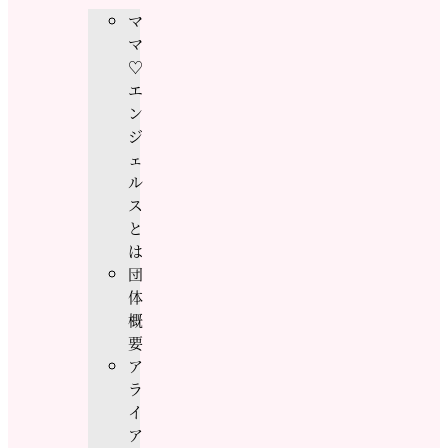
マ
マ
♡
エ
ン
ジ
ェ
ル
ス
と
は
団
体
概
要
ア
ラ
イ
ア