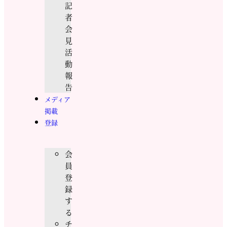
記
者
会
見
活
動
報
告
メディア
掲載
登録
会
員
登
録
す
る
チ