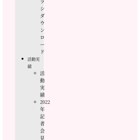
ラ
シ
ダ
ウ
ン
ロ
ー
ド
活動実
績
活
動
実
績
2022
年
記
者
会
見