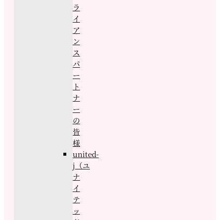
ラ
イ
ア
ン
ス
パ
ー
ト
ナ
ー
の
皆
様
united-
j（ユ
ナ
イ
テ
ッ