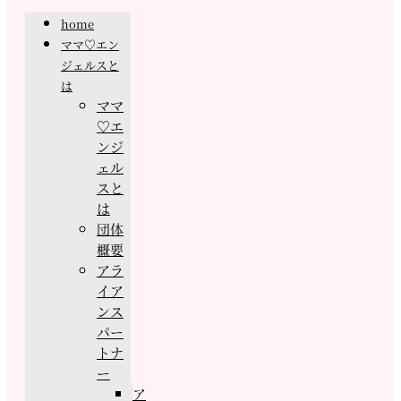
home
ママ♡エン
ジェルスと
は
ママ
♡エ
ンジ
ェル
スと
は
団体
概要
アラ
イア
ンス
パー
トナ
ー
ア