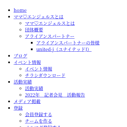
コ
home
ン
ママ♡エンジェルスとは
テ
ママ♡エンジェルスとは
ン
団体概要
ツ
アライアンスパートナー
に
アライアンスパートナーの皆様
ス
united-j（ユナイテッドJ）
キ
ブログ
ッ
イベント情報
プ
イベント情報
チラシダウンロード
活動実績
活動実績
2022年 記者会見 活動報告
メディア掲載
登録
会員登録する
チームを作る