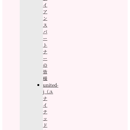
イ
ア
ン
ス
パ
ー
ト
ナ
ー
の
皆
様
united-
j（ユ
ナ
イ
テ
ッ
ド