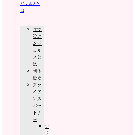
ジェルスと
は
ママ
♡エ
ンジ
ェル
スと
は
団体
概要
アラ
イア
ンス
パー
トナ
ー
ア
ラ