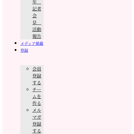
年
記者
会
見
活動
報告
メディア掲載
登録
会員
登録
する
チー
ムを
作る
メル
マガ
登録
する