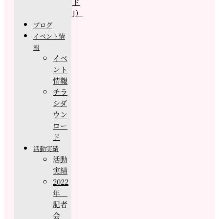
ド
J）
ブログ
イベント情
報
イベ
ント
情報
チラ
シダ
ウン
ロー
ド
活動実績
活動
実績
2022
年
記者
会