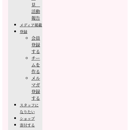
見
活動
報告
メディア掲載
登録
会員
登録
する
チー
ムを
作る
メル
マガ
登録
する
スタッフに
なりたい
ショップ
寄付する