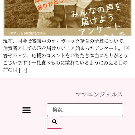
現在、国会で審議中のオーガニック給食の予算について、
消費者としての声を届けたい！と始まったアンケート。 回
答やシェア、応援のコメントをいただき本当にありがとう
ございます‼️ 一見食べものに溢れているようにみえる目の
前の世 […]
ママエンジェルス
ママ♡エンジェルスとは
イベント情報
メディア掲載
スタッフになりたい
お問い合わせ