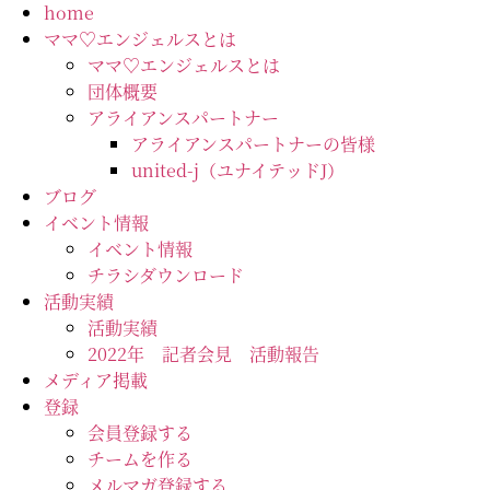
コ
home
ン
ママ♡エンジェルスとは
テ
ママ♡エンジェルスとは
ン
団体概要
ツ
アライアンスパートナー
に
アライアンスパートナーの皆様
ス
united-j（ユナイテッドJ）
キ
ブログ
ッ
イベント情報
プ
イベント情報
チラシダウンロード
活動実績
活動実績
2022年 記者会見 活動報告
メディア掲載
登録
会員登録する
チームを作る
メルマガ登録する