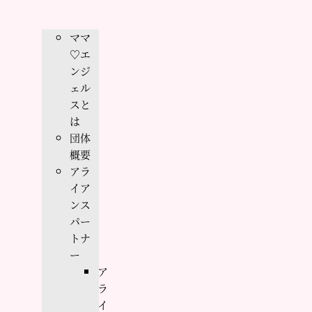
ママ
♡エ
ンジ
ェル
スと
は
団体
概要
アラ
イア
ンス
パー
トナ
ー
ア
ラ
イ