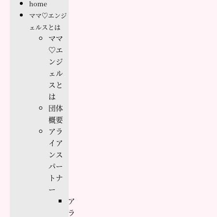
home
ママ♡エンジ
ェルスとは
ママ
♡エ
ンジ
ェル
スと
は
団体
概要
アラ
イア
ンス
パー
トナ
ー
ア
ラ