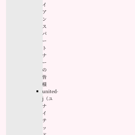
イ
ア
ン
ス
パ
ー
ト
ナ
ー
の
皆
様
united-
j（ユ
ナ
イ
テ
ッ
ド