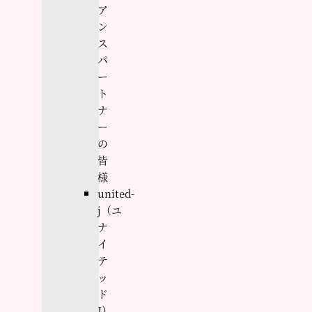
ア
ン
ス
パ
ー
ト
ナ
ー
の
皆
様
united-
j（ユ
ナ
イ
テ
ッ
ド
J）