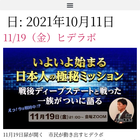
コ
ン
日:
2021年10月11日
テ
ン
ツ
11/19（金）ヒデラボ
に
ス
キ
ッ
プ
11月19日扉が開く 市民が動き出すヒデラボ