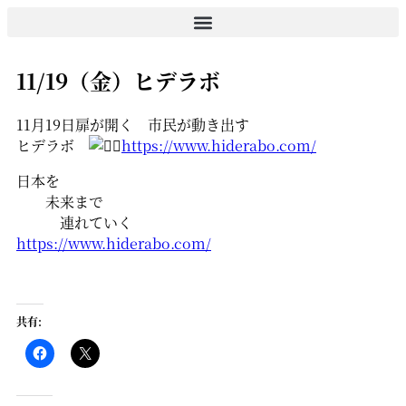
コ
ン
テ
11/19（金）ヒデラボ
ン
ツ
に
11月19日扉が開く 市民が動き出す
ス
ヒデラボ
https://www.hiderabo.com/
キ
日本を
ッ
未来まで
プ
連れていく
https://www.hiderabo.com/
共有: