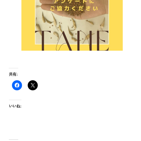
共有:
いいね: