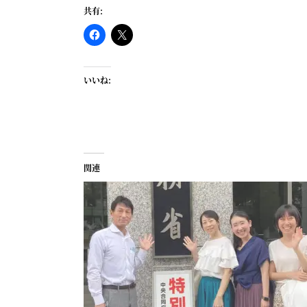
共有:
いいね:
関連